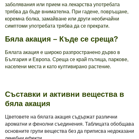
заболявания или прием на лекарства употребата
трябва да бъде внимателна. При гадене, повръщане,
коремна болка, замайване или други необичайни
симптоми употребата трябва да се прекрати.
Бяла акация – Къде се среща?
Бялата акация е широко разпространено дърво в
България и Европа. Среща се край пътища, паркове,
населени места и като култивирано растение.
Съставки и активни вещества в
бяла акация
Цветовете на бялата акация съдържат различни
ароматни и фенолни съединения. Таблицата обобщава
основните групи вещества без да приписва недоказани
лечебни ефекти.