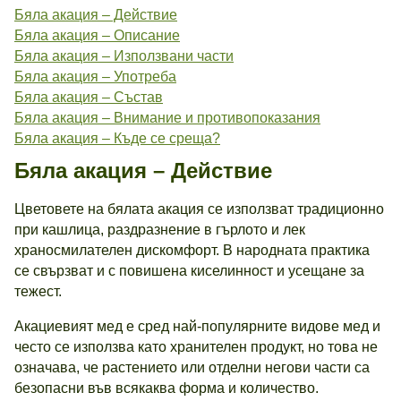
Бяла акация – Действие
Бяла акация – Описание
Бяла акация – Използвани части
Бяла акация – Употреба
Бяла акация – Състав
Бяла акация – Внимание и противопоказания
Бяла акация – Къде се среща?
Бяла акация – Действие
Цветовете на бялата акация се използват традиционно
при кашлица, раздразнение в гърлото и лек
храносмилателен дискомфорт. В народната практика
се свързват и с повишена киселинност и усещане за
тежест.
Акациевият мед е сред най-популярните видове мед и
често се използва като хранителен продукт, но това не
означава, че растението или отделни негови части са
безопасни във всякаква форма и количество.