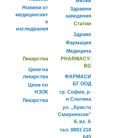
Билки
Новини от
Здравни
медицинскит
заведения
е
Статии
изследвания
Здраве
Фармация
Медицина
Лекарства
PHARMACY-
BG
Цени на
лекарства
ФАРМАСИ
БГ ООД
Цени по
НЗОК
гр. София, р-
н Слатина
Лекарства
ул. „Христо
Смирненски“
6, вх. А
тел. 0893 218
645