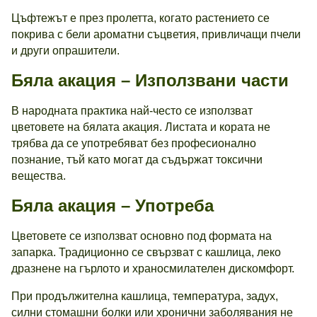
Цъфтежът е през пролетта, когато растението се
покрива с бели ароматни съцветия, привличащи пчели
и други опрашители.
Бяла акация – Използвани части
В народната практика най-често се използват
цветовете на бялата акация. Листата и кората не
трябва да се употребяват без професионално
познание, тъй като могат да съдържат токсични
вещества.
Бяла акация – Употреба
Цветовете се използват основно под формата на
запарка. Традиционно се свързват с кашлица, леко
дразнене на гърлото и храносмилателен дискомфорт.
При продължителна кашлица, температура, задух,
силни стомашни болки или хронични заболявания не