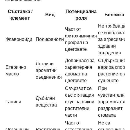
Съставка /
Потенциална
Вид
Бележка
елемент
роля
Не трябва да
Част от
се използват
фитохимичния
Флавоноиди
Полифеноли
за агресивни
профил на
здравни
цветовете
твърдения
Допринася за
Съдържаниет
Летливи
Етерично
характерния
варира споре
ароматни
масло
аромат на
растението и
съединения
цветовете
сушенето
Свързват се
При
със стягащия
чувствителни
Дъбилни
Танини
вкус на някои
хора могат да
вещества
растителни
раздразнят
части
стомаха
Част от
Не са
Органични
Растителни
естествения
основание за