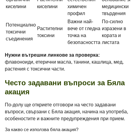
киселини
киселини
химичен
медицински
профил
твърдения
Важни най-
По-силно
Потенциално
Растителни
вече от гледна
изразени в
токсични
токсини
точка на
кората и
съединения
безопасността
листата
Нужни вътрешни линкове за проверка:
флавоноиди, етерични масла, танини, кашлица, мед,
растения с токсични части.
Често задавани въпроси за Бяла
акация
По-долу ще откриете отговори на често задавани
въпроси, свързани с Бяла акация, начина на употреба,
особеностите и важните предупреждения при прием.
За какво се използва бяла акация?