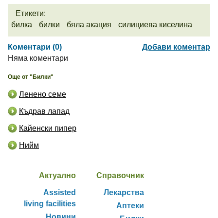
Етикети:
билка
билки
бяла акация
силициева киселина
Коментари (0)
Добави коментар
Няма коментари
Още от "Билки"
Ленено семе
Къдрав лапад
Кайенски пипер
Нийм
Актуално
Справочник
Assisted
Лекарства
living facilities
Аптеки
Новини