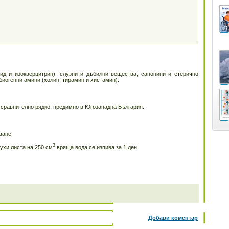
д и изокверцитрин), слузни и дъбилни вещества, сапонини и етерично
биогенни амини (холин, тирамин и хистамин).
 сравнително рядко, предимно в Югозападна България.
ване.
3
ухи листа на 250 см
вряща вода се изпива за 1 ден.
Добави коментар