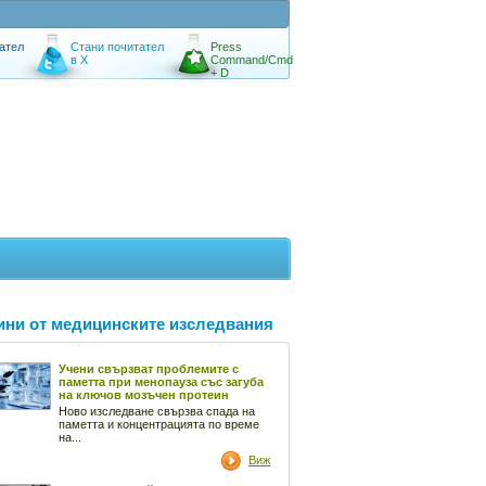
ател
Стани почитател
Press
в X
Command/Cmd
+ D
ини от медицинските изследвания
Учени свързват проблемите с
паметта при менопауза със загуба
на ключов мозъчен протеин
Ново изследване свързва спада на
паметта и концентрацията по време
на...
Виж