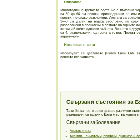
Описание
Многогодишно тревисто растение с пълзящо хо
са 30 до 60 см високи, приповдигащи се или и
прости, по-рядко разклонени. Листата са срещу
3—8 см дълги, на върха заострени, по края 
разположени в прешлени в пазвите на горните ли
жилки и 5 почти еднакви зъбчета. Венчето е двуу
са 4. разположени под горната устна. Плодът с
април—юли.
Използвани части
Използуват се цветовете (Flores Lamii Labi s
венчето без чашката.
Свързани състояния за Б
Тази билка често се свързва с различни със
материали, свързани с Бяла мъртва коприва.
Свързани заболявания
Авитаминоза
Анемия – симптоми, причини, диагноза и л