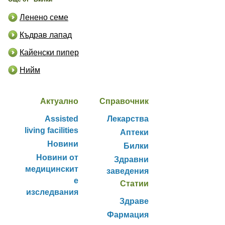
Ленено семе
Къдрав лапад
Кайенски пипер
Нийм
Актуално
Справочник
Assisted
Лекарства
living facilities
Аптеки
Новини
Билки
Новини от
Здравни
медицинскит
заведения
е
Статии
изследвания
Здраве
Фармация