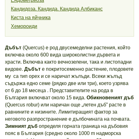
Ендометриоза
Кандидоза. Кандида. Кандида Албиканс
Киста на яйчника
Хемороиди
Дъбът
(Quercus) е род двусемеделни растения, който
включва около 600 вида широколистни дървета и
храсти. Включва както вечнозелени, така и листопадни
видове.
Дъбът
е покритосеменно растение, плодовете
му са тип орех и се наричат жълъди. Всеки жълъд
съдържа едно семе (рядко две или три), което узрява
от 6 до 18 месеца . Представителите на рода в
България включват около 15 вида.
Обикновеният дъб
(Quercus robur) или наричан още „летен дъб” расте в
равнините и низините. Лимитиращият фактор за
неговото разпространение е дълбочината на почвата.
Зимният дъб
определя горната граница на дъбовия
пояс в България (средно около 1000 m надморска