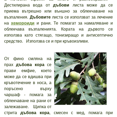
Дестилирана вода от
дъбови
листа може да се
приема вътрешно или външно за облекчаване на
възпаления.
Дъбовите
листа се използват за лечение
на
хемороиди
и рани. Те помагат за намаляване и
облекчава възпаленията. Кората на дървото се
използва като стягащо, тонизиращо и антисептично
средство. Използва се и при кръвоизливи.
От фино смляна на
прах
дъбова кора
се
прави емфие, което
може да се вдишва при
кръвотечение в носа, a
поръсено върху
чаршаф - помага за
облекчаване на рани от
залежаване. Щипка от
стрита
дъбова кора
, смесен с мед, помага при