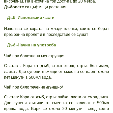
височина). На височина той достига до 20 метра.
Дъбовете
са цъфтящи растения.
Дъб -
Използвани части
Използва се кората на млади клонки, които се берат
през ранна пролет и в последствие се сушат.
Дъб -Начин на употреба
Чай при болезнена менструация
Състав : Кора от
дъб
, стрък хвощ, стрък бял имел,
лайка . Две супени лъжищи от сместта се варят около
пет минути в 500мл вода.
Чай при бяло течение /външно/
Състав: Кора от
дъб
, стрък лайка, листа от смрадлика.
Две супени лъжици от сместта се заливат с 500мл
вряща вода. Вари се около 20 минути , след което