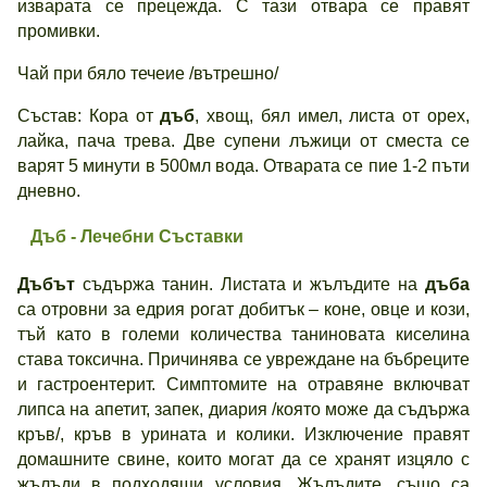
изварата се прецежда. С тази отвара се правят
промивки.
Чай при бяло течеие /вътрешно/
Състав: Кора от
дъб
, хвощ, бял имел, листа от орех,
лайка, пача трева. Две супени лъжици от сместа се
варят 5 минути в 500мл вода. Отварата се пие 1-2 пъти
дневно.
Дъб - Лечебни Съставки
Дъбът
съдържа танин. Листата и жълъдите на
дъба
са отровни за едрия рогат добитък – коне, овце и кози,
тъй като в големи количества таниновата киселина
става токсична. Причинява се увреждане на бъбреците
и гастроентерит. Симптомите на отравяне включват
липса на апетит, запек, диария /която може да съдържа
кръв/, кръв в урината и колики. Изключение правят
домашните свине, които могат да се хранят изцяло с
жълъди в подходящи условия. Жълъдите, също са