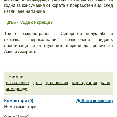
годни за консумация от хората в преработен вид, след
извличане на танина
Дъб - Къде се среща?
Той е разпространен в Северното полукълбо и
включва широколистни, вечнозелени видове,
простиращи се от студените ширини до тропическа
Азия и Америка.
Етикети:
възпаление
кръв
кръвоизлив
менструация
рани
хемороиди
Коментари (0)
Добави коментар
Няма коментари
Още от "Билки"