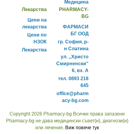
Медицина
Лекарства
PHARMACY-
BG
Цени на
лекарства
ФАРМАСИ
БГ ООД
Цени по
НЗОК
гр. София, р-
н Слатина
Лекарства
ул. „Христо
Смирненски“
6, вх. А
тел. 0893 218
645
office@pharm
acy-bg.com
Copyright 2026 Pharmacy-bg Всички права запазени
Pharmacy-bg не дава медицински съвет(и), диагнози(и)
или лечение.
Виж повече тук