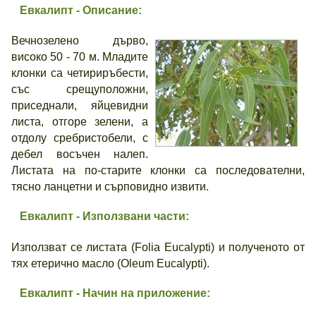
Евкалипт - Описание:
Вечнозелено дърво,
високо 50 - 70 м. Младите
клонки са четириръбести,
със срещуположни,
приседнали, яйцевидни
листа, отгоре зелени, а
отдолу сребристобели, с
дебел восъчен налеп.
Листата на по-старите клонки са последователни,
тясно ланцетни и сърповидно извити.
Евкалипт - Използвани части:
Използват се листата (Folia Eucalypti) и полученото от
тях етерично масло (Oleum Eucalypti).
Евкалипт - Начин на приложение: