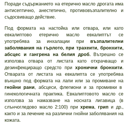
Поради съдържанието на етерично масло дрогата има
антисептично, анестетично, противовъзпалително и
съдосвиващо действие.
Под формата на настойка или отвара, или като
евкалиптово етерично масло евкалиптът се
употребява за инхалации при
възпалителни
заболявания на гърлото, при трахеити, бронхити,
абсцес и гангрена на белия дроб.
Вътрешно се
използва отвара от листата като отхрачващо и
дезинфекциращо средсто при
хронични бронхити
.
Отварата от листата на евкалипта се употребява
външно под формата на лапи или за промиване на
гнойни рани
, абсцеси, флегмони и за промивки в
гинекологичната практика. Евкалиптовото масло се
използва за намазване на носната лигавица (в
слънчогледово масло 2:100) при
хрема
,
грип
и др.,
както и за лечение на различни гнойни заболявания на
кожата.