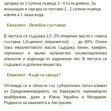
запарка по 1 супена лъжица 3 - 4 пъти дневно. За
инхалации и гаргара се поставя 1 - 2 супени лъжици
извлек в 1 чаша вода.
Евкалипт - Лечебни съставки:
В листата се съдържа 1,5 -3% етерично масло с главна
съставка 1,8-цинеол (евкалиптол) - до 80%. Освен
това евкалиптовото масло съдържа пинен, камфен,
терпинеол и малко количество сесквитерпенови
алкохоли и алдехиди от кадиненов тип. В листата се
съдържат и дъбилни вещества.
Евкалипт - Къде се среща?
Отглежда се в области със субтропичен топъл климат
из Средиземноморието, по Кавказкото черноморско
крайбрежие, даже в Южна Украйна и Молдавия.
Родината на евкалипта е Австралия.