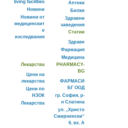
living facilities
Аптеки
Новини
Билки
Новини от
Здравни
медицинскит
заведения
е
Статии
изследвания
Здраве
Фармация
Медицина
Лекарства
PHARMACY-
BG
Цени на
лекарства
ФАРМАСИ
БГ ООД
Цени по
НЗОК
гр. София, р-
н Слатина
Лекарства
ул. „Христо
Смирненски“
6, вх. А