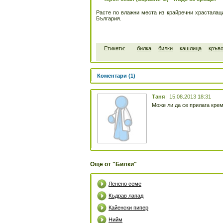
Расте по влажни места из крайречни храсталаци
България.
Етикети:
билка
билки
кашлица
кръво
Коментари (1)
Таня
| 15.08.2013 18:31
Може ли да се прилага кре
Още от "Билки"
Ленено семе
Къдрав лапад
Кайенски пипер
Нийм