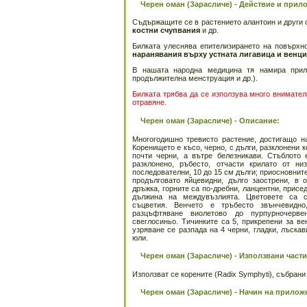
Черен оман (Зарасличе) - Действие и прил
Съдържащите се в растението алантоин и други 
костни счупвания
и др.
Билката улеснява епителизирането на повърх
наранявания върху устната лигавица и венц
В нашата народна медицина тя намира при
продължителна менструация и др.).
Билката трябва да се използува много внимател
отравяне.
Черен оман (Зарасличе) - Описание:
Многогодишно тревисто растение, достигащо н
Коренището е късо, черно, с дълги, разклонени 
почти черни, а вътре белезникави. Стъблото 
разклонено, ръбесто, отчасти крилато от ни
последователни, 10 до 15 см дълги; приосновнит
продълговато яйцевидни, дълго заострени, в 
дръжка, горните са по-дребни, ланцентни, присе
дължина на междувъзлията. Цветовете са с
съцветия. Венчето е тръбесто звънчевидно
разцъфтяване виолетово до пурпурночерве
свеглосиньо. Тичинките са 5, прикрепени за ве
узряване се разпада на 4 черни, гладки, лъска
юли.
Черен оман (Зарасличе) - Използвани части
Използват се корените (Radix Symphyti), събрани 
Черен оман (Зарасличе) - Начин на прилож