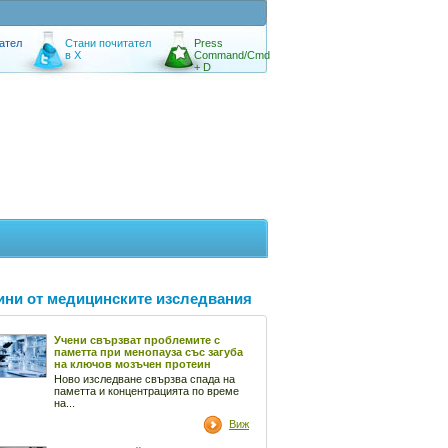
ател
Стани почитател
Press
в X
Command/Cmd
+ D
ини от медицинските изследвания
Учени свързват проблемите с
паметта при менопауза със загуба
на ключов мозъчен протеин
Ново изследване свързва спада на
паметта и концентрацията по време
на...
Виж