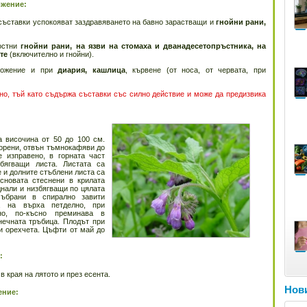
ожение:
съставки успокояват заздравяването на бавно зарастващи и
гнойни рани,
ностни
гнойни рани, на язви на стомаха и дванадесетопръстника, на
ите
(включително и гнойни).
ложение и при
диария, кашлица
, кървене (от носа, от червата, при
но, тъй като съдържа съставки със силно действие и може да предизвика
а височина от 50 до 100 см.
корени, отвън тъмнокафяви до
е изправено, в горната част
збягващи листа. Листата са
е и долните стъблени листа са
основата стеснени в крилата
днали и низбягващи по цялата
ъбрани в спирално завити
, на върха петделно, при
но, по-късно преминава в
нечната тръбица. Плодът при
ви орехчета. Цъфти от май до
:
в края на лятото и през есента.
Нови
ение: