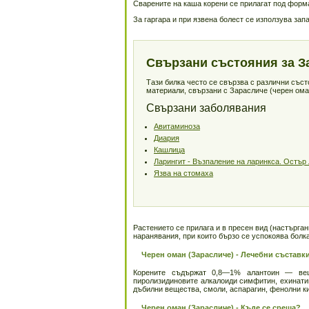
Сварените на каша корени се прилагат под форма
За гаргара и при язвена болест се използува запа
Свързани състояния за З
Тази билка често се свързва с различни със
материали, свързани с Зарасличе (черен ома
Свързани заболявания
Авитаминоза
Диария
Кашлица
Ларингит - Възпаление на ларинкса. Остър 
Язва на стомаха
Растението се прилага и в пресен вид (настърган
наранявания, при които бързо се успокоява болк
Черен оман (Зарасличе) - Лечебни съставк
Корените съдържат 0,8—1% алантоин — веще
пиролизидиновите алкалоиди симфитин, ехинати
дъбилни вещества, смоли, аспарагин, фенолни ки
Черен оман (Зарасличе) - Къде се среща?