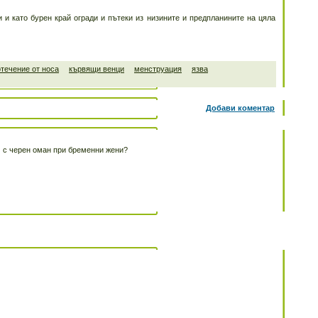
 и като бурен край огради и пътеки из низините и предпланините на цяла
течение от носа
кървящи венци
менструация
язва
Добави коментар
м с черен оман при бременни жени?