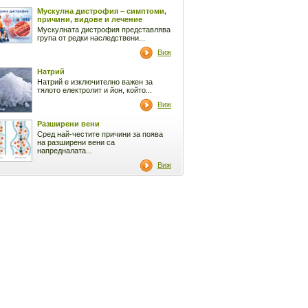
Мускулна дистрофия – симптоми,
причини, видове и лечение
Мускулната дистрофия представлява
група от редки наследствени...
Виж
Натрий
Натрий е изключително важен за
тялото електролит и йон, който...
Виж
Разширени вени
Сред най-честите причини за поява
на разширени вени са
напредналата...
Виж