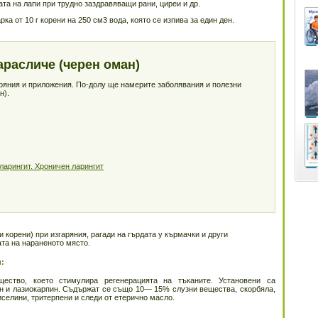
та на лапи при трудно заздравяващи рани, циреи и др.
рка от 10 г корени на 250 см3 вода, която се изпива за един ден.
арасличе (черен оман)
тояния и приложения. По-долу ще намерите заболявания и полезни
н).
ларингит. Хроничен ларингит
и корени) при изгаряния, рагади на гърдата у кърмачки и други
ата на нараненото място.
и:
ство, което стимулира регенерацията на тъканите. Установени са
н и лазиокарпин. Съдържат се също 10— 15% слузни вещества, скорбяла,
селини, тритерпени и следи от етерично масло.