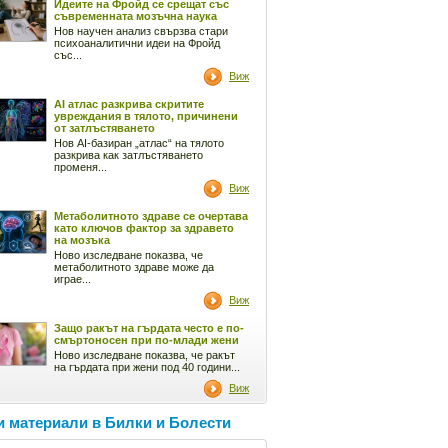
Идеите на Фройд се срещат със
съвременната мозъчна наука
Нов научен анализ свързва стари
психоаналитични идеи на Фройд
със...
Виж
AI атлас разкрива скритите
увреждания в тялото, причинени
от затлъстяването
Нов AI-базиран „атлас“ на тялото
разкрива как затлъстяването
променя...
Виж
Метаболитното здраве се очертава
като ключов фактор за здравето
на мозъка
Ново изследване показва, че
метаболитното здраве може да
играе...
Виж
Защо ракът на гърдата често е по-
смъртоносен при по-млади жени
Ново изследване показва, че ракът
на гърдата при жени под 40 години...
Виж
 материали в Билки и Болести