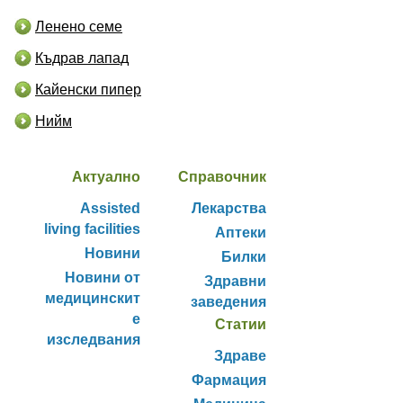
Ленено семе
Къдрав лапад
Кайенски пипер
Нийм
Актуално
Справочник
Assisted
Лекарства
living facilities
Аптеки
Новини
Билки
Новини от
Здравни
медицинскит
заведения
е
Статии
изследвания
Здраве
Фармация