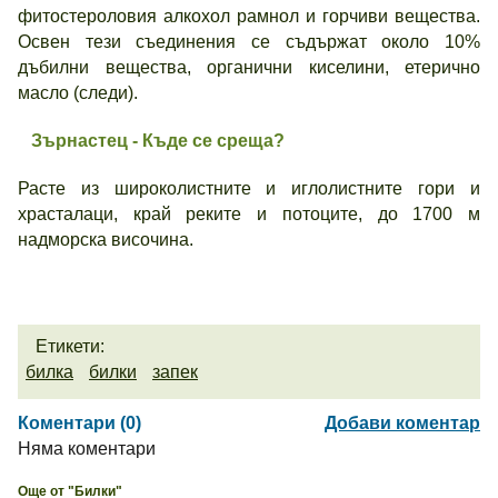
фитостероловия алкохол рамнол и горчиви вещества.
Освен тези съединения се съдържат около 10%
дъбилни вещества, органични киселини, етерично
масло (следи).
Зърнастец - Къде се среща?
Расте из широколистните и иглолистните гори и
храсталаци, край реките и потоците, до 1700 м
надморска височина.
Етикети:
билка
билки
запек
Коментари (0)
Добави коментар
Няма коментари
Още от "Билки"