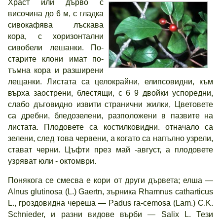
Храст или дърво с
височина до 6 м, с гладка
сивокафява лъскава
кора, с хоризонтални
сивобели лешанки. По-
старите клони имат по-
тъмна кора и разширени
лещанки. Листата са целокрайни, елипсовидни, към
върха заострени, блестящи, с 6 9 двойки успоредни,
слабо дъговидно извити странични жилки, Цветовете
са дребни, бледозелени, разположени в пазвите на
листата. Плодовете са костилковидни. отначало са
зелени, след това червени, а когато са напълно узрели,
стават черни. Цъфти през май -август, а плодовете
узряват юли - октомври.
Понякога се смесва е кори от други дървета; елша —
Alnus glutinosa (L.) Gaertn, зърника Rhamnus catharticus
L., гроздовидна череша — Padus ra-cemosa (Lam.) C.K.
Schnieder, и разни видове върби — Salix L. Тези