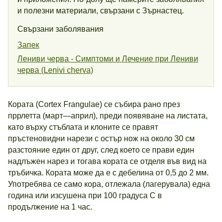
и полезни материали, свързани с Зърнастец.
Свързани заболявания
Запек
Лениви черва - Симптоми и Лечение при Лениви
черва (Lenivi cherva)
Кората (Cortex Frangulae) се събира рано през
пррлетта (март—април), преди появяване на листата,
като върху стъблата и клоните се правят
пръстеновидни нарези с остър нож на около 30 см
разстояние един от друг, след което се прави един
надлъжен нарез и тогава кората се отделя във вид на
тръбичка. Кората може да е с дебелина от 0,5 до 2 мм.
Употребява се само кора, отлежала (лагерувала) една
година или изсушена при 100 градуса С в
продължение на 1 час.