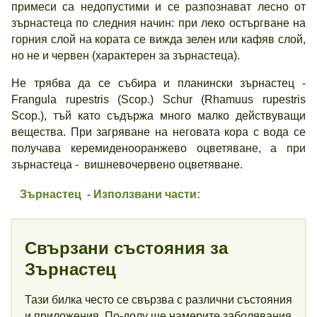
примеси са недопустими и се разпознават лесно от
зърнастеца по следния начин: при леко остъргване на
горния слой на кората се вижда зелен или кафяв слой,
но не и червен (характерен за зърнастеца).
Не трябва да се събира и планински зърнастец -
Frangula rupestris (Scop.) Schur (Rhamuus rupestris
Scop.), тъй като съдържа много малко действуващи
вещества. При загряване на неговата кора с вода се
получава керемиденооранжево оцветяване, а при
зърнастеца - вишневочервено оцветяване.
Зърнастец - Използвани части:
Свързани състояния за
Зърнастец
Тази билка често се свързва с различни състояния
и приложения. По-долу ще намерите заболявания