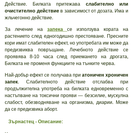
Действие. Билката притежава
слабително или
очистително действие
в зависимост от дозата. Има и
жльчегонно действие.
За лечение на
запека
се използува кората на
растението след едногодишно престояване. Пресните
кори имат слабителен ефект, но употребата им може да
предизвиква повръщане. Лечебното действие се
проявява 8-10 часа след приемането на дрогата,
Билката не променя функциите на тънките черва.
Най-добър ефект се получава при
атоничен хроничен
запек
. Слабителното действие отслабва при
продължителна употреба на билката едновременно с
настъпване на токсични прояви — безсилие, мускулна
слабост, обезводняване на организма, диарии. Може
да се предизвика аборт.
Зърнастец - Описание: