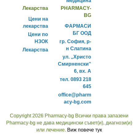
Медицина
Лекарства
PHARMACY-
BG
Цени на
лекарства
ФАРМАСИ
БГ ООД
Цени по
НЗОК
гр. София, р-
н Слатина
Лекарства
ул. „Христо
Смирненски“
6, вх. А
тел. 0893 218
645
office@pharm
acy-bg.com
Copyright 2026 Pharmacy-bg Всички права запазени
Pharmacy-bg не дава медицински съвет(и), диагнози(и)
или лечение.
Виж повече тук