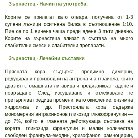
Зърнастец - Начин на употреба:
Корите се прилагат като отвара, получена от 1-3
супени лъжици оситнена билка в съотношение 1:10.
Пие се по 1 винена чаша преди ядене 3 пъти дневно.
Корите на зърнастеца влизат в състава на много
слабителни смеси и слабителни препарати.
Зърнастец - Лечебни съставки
Прясната кора съдържа предимно димерни,
редуцирани производни на антрона и антраиола, които
дразнят стомашната лигавица и предизвикват гадене и
повръщане. След изсушаване и отлежаване те
претърпяват редица промени, като окисление, ензимна
хидролиза и др. Престоялата кора съдържа
мономерния антрахинонов гликозид глюкофранулин —
до 7%, който е главната действуваща съставка на
кората, гликозида франгулин и малки количества
свободен франгула-емодин, хризофанол, рамноцерин,