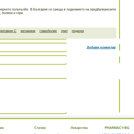
верното полукълбо. В България се среща в подножието на предбалканските
 поляни и гори.
витамин С
витамини
главоболие
грип
подагра
Добави коментар
ик
Статии
Лекарства
PHARMACY-BG