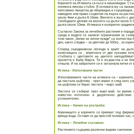
Корените на Игликата са къси и нишковидни. Стъб
понякога липсва стъбло. В основата му са захван
еипсовино ланцетна до яйцевидна и сърцевидна ,
наведено или право съцветие на върха на растен
около 4мм и дълга 8-16мм. Венчето е жълто с ди
Свободните дялове на венчето са дълги около 5-
дълга около 10мм. Игликата е колоритно градинс
Съгласно Закона за лечебните растения и поради
среда и водите се налагат ограничения за съби
този закон „билки за лични нужди“ са колчества 
ден, както следва – за цветове до 500гр , за коре
Според скандинавски легенди в краят на дълг
колесницата си , впрегната от две пухкави кот
стъблата с цветовете на цветето наподобява
пролетта е Баба Марта. Тя е възрастна и не бле
отишла. И на забратките си е затъкнала китки от
Иглика - Използвани части:
Използваемите части на игликата са – корените,
да настъпи цъфтежа - през април и след като уз
на цъфтежа се берат листата – март, май.
Листата се събират през март-май, по време 
известно потогонно и диуретично действие
успокоително.
Иглика – Начин на употреба:
Коренището и корените се приемат под фирмата
вряща вода. Оставя се да престой половин час, 
Иглика – Лечебни съставки:
Растението съдържа различни видове сапонини.