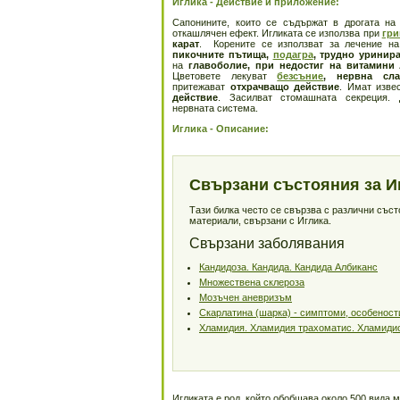
Иглика - Действие и приложение:
Сапонините, които се съдържат в дрогата на
откашлячен ефект. Игликата се използва при
гри
карат
. Корените се използват за лечение на
пикочните пътища,
подагра
, трудно уринир
на
главоболие, при недостиг на витамини
Цветовете лекуват
безсъние
, нервна сла
притежават
отхрачващо действие
. Имат изв
действие
. Засилват стомашната секреция. 
нервната система.
Иглика - Описание:
Свързани състояния за И
Тази билка често се свързва с различни със
материали, свързани с Иглика.
Свързани заболявания
Кандидоза. Кандида. Кандида Албиканс
Множествена склероза
Мозъчен аневризъм
Скарлатина (шарка) - симптоми, особеност
Хламидия. Хламидия трахоматис. Хламиди
Игликата е род, който обобщава около 500 вида