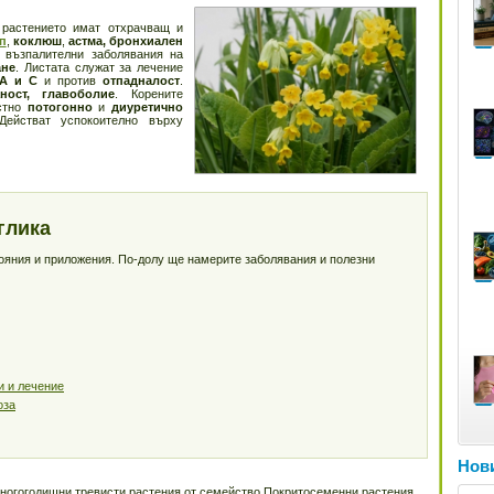
 растението имат отхрачващ и
п
,
коклюш
,
астма, бронхиален
 възпалителни заболявания на
ане
. Листата служат за лечение
 А и С
и против
отпадналост
.
ност, главоболие
. Корените
естно
потогонно
и
диуретично
Действат успокоително върху
глика
тояния и приложения. По-долу ще намерите заболявания и полезни
и и лечение
оза
Нови
 многогодишни тревисти растения от семейство Покритосеменни растения.