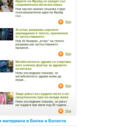
Идеите на Фройд се срещат със
съвременната мозъчна наука
Нов научен анализ свързва стари
психоаналитични идеи на Фройд
със...
Виж
AI атлас разкрива скритите
увреждания в тялото, причинени
от затлъстяването
Нов AI-базиран „атлас“ на тялото
разкрива как затлъстяването
променя...
Виж
Метаболитното здраве се очертава
като ключов фактор за здравето
на мозъка
Ново изследване показва, че
метаболитното здраве може да
играе...
Виж
Защо ракът на гърдата често е по-
смъртоносен при по-млади жени
Ново изследване показва, че ракът
на гърдата при жени под 40 години...
Виж
 материали в Билки и Болести