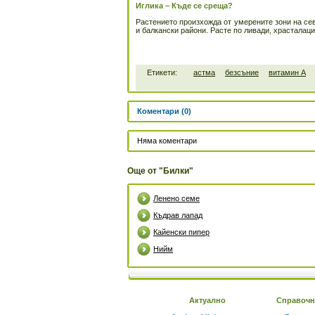
Иглика – Къде се среща?
Растението произхожда от умерените зони на се
и балкански райони. Расте по ливади, храсталаци,
Етикети:
астма
безсъние
витамин А
Коментари (0)
Няма коментари
Още от "Билки"
Ленено семе
Къдрав лапад
Кайенски пипер
Нийм
Актуално
Справочн