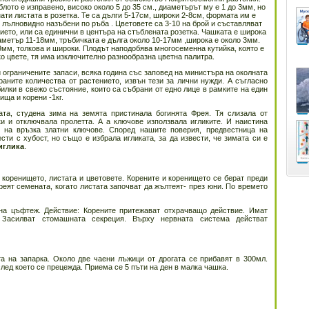
лото е изправено, високо около 5 до 35 см., диаметърът му е 1 до 3мм, но
ати листата в розетка. Те са дълги 5-17см, широки 2-8см, формата им е
 лълновидно назъбени по ръба . Цветовете са 3-10 на брой и съставляват
ието, или са единични в центъра на стъблената розетка. Чашката е широка
аметър 11-18мм, тръбичката е дълга около 10-17мм ,широка е около 3мм.
9мм, толкова и широки. Плодът наподобява многосеменна кутийка, която е
ко цвете, тя има изключително разнообразна цветна палитра.
 ограничените запаси, всяка година със заповед на министъра на околната
раните количества от растението, извън тези за лични нужди. А съгласно
билки в свежо състояние, които са събрани от едно лице в рамките на един
нища и корени -1кг.
ата, студена зима на земята пристинала богинята Фрея. Тя слизала от
ки и отключвала пролетта. А а ключове използвала игликите. И наистина
т на връзка златни ключове. Според нашите поверия, предвестница на
сти с хубост, но също е избрала игликата, за да извести, че зимата си е
иглика
.
 коренището, листата и цветовете. Корените и коренището се берат преди
реят семената, когато листата започват да жълтеят- през юни. По времето
на цъфтеж. Действие: Корените притежават отхрачващо действие. Имат
. Засилват стомашната секреция. Върху нервната система действат
 на запарка. Около две чаени лъжици от дрогата се прибавят в 300мл.
след което се прецежда. Приема се 5 пъти на ден в малка чашка.