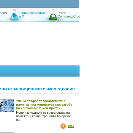
ател
Стани почитател
Press
в X
Command/Cmd
+ D
ини от медицинските изследвания
Учени свързват проблемите с
паметта при менопауза със загуба
на ключов мозъчен протеин
Ново изследване свързва спада на
паметта и концентрацията по време
на...
Виж