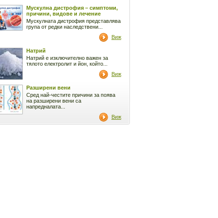
Мускулна дистрофия – симптоми,
причини, видове и лечение
Мускулната дистрофия представлява
група от редки наследствени...
Виж
Натрий
Натрий е изключително важен за
тялото електролит и йон, който...
Виж
Разширени вени
Сред най-честите причини за поява
на разширени вени са
напредналата...
Виж