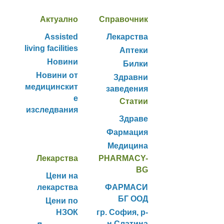
Актуално
Справочник
Assisted
Лекарства
living facilities
Аптеки
Новини
Билки
Новини от
Здравни
медицинскит
заведения
е
Статии
изследвания
Здраве
Фармация
Медицина
Лекарства
PHARMACY-
BG
Цени на
лекарства
ФАРМАСИ
БГ ООД
Цени по
НЗОК
гр. София, р-
н Слатина