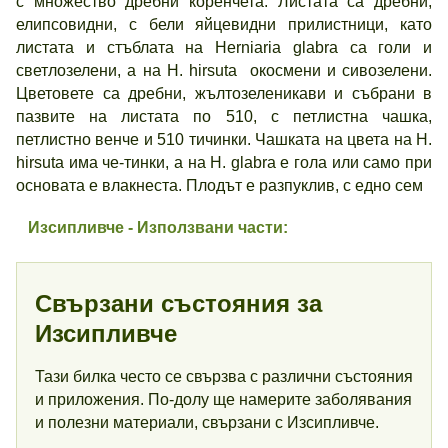
с множество дребни коренчета. Листата са дребни,
елипсо­видни, с бели яйцевидни прилистници, като
листата и стъблата на Herniaria glabra са голи и
светлозелени, а на Н. hirsuta окос­мени и сивозелени.
Цветовете са дребни, жълтозеленикави и съ­брани в
пазвите на листата по 510, с петлистна чашка,
петлистно венче и 510 тичинки. Чашката на цвета на Н.
hirsuta има че-тинки, а на Н. glabra е гола или само при
основата е влакнеста. Плодът е разпуклив, с едно сем
Изсипливче
- Използвани части:
Свързани състояния за
Изсипливче
Тази билка често се свързва с различни състояния
и приложения. По-долу ще намерите заболявания
и полезни материали, свързани с Изсипливче.