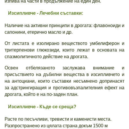
изпива на части в продължение на един ден.
Изсипливче
- Лечебни съставки:
Наличие на активни принципи в дрогата: флавоноиди и
сапонини, етерично масло и др.
От листата е изолирано веществото умбелиферон и
тритерпенови глюкозиди, които лежат в основата на
спазмолитичното действие на дрогата.
Освен отбелязаното заслужава внимание и
присъствието на дъбилни вещества в изсипливчето и
на антоциани, които съставки несъмнено допринасят
за адстрингиращия и противовъзпалителния ефект на
дрогата, който е на по-заден план.
Изсипливче
- Къде се среща?
Расте по песъчливи, тревисти и каменисти места.
Разпространено из цялата страна докъм 1500 м