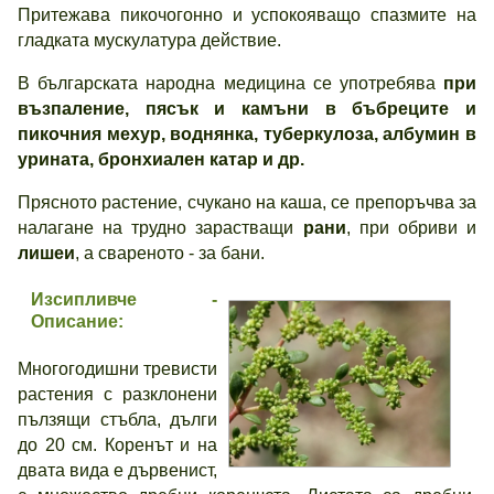
Притежава пикочогонно и успокояващо спазмите на
гладката мускулатура действие.
В българската народна медицина се употребява
при
възпаление, пясък и камъни в бъбреците и
пикочния мехур, воднянка, туберкулоза, албумин в
урината, бронхиален катар и др.
Прясното растение, счукано на каша, се препоръчва за
налагане на трудно зарастващи
рани
, при обриви и
лишеи
, а свареното - за бани.
Изсипливче -
Описание:
Многогодишни тревисти
растения с разклонени
пълзящи стъбла, дълги
до 20 см. Коренът и на
двата вида е дървенист,