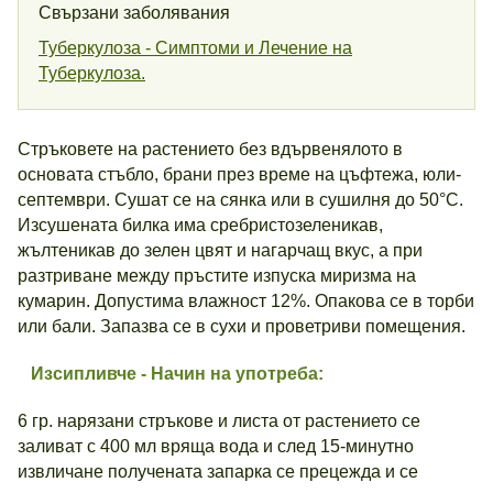
Свързани заболявания
Туберкулоза - Симптоми и Лечение на
Туберкулоза.
Стръковете на растението без вдървенялото в
основата стъбло, брани през време на цъфтежа, юли-
септември. Сушат се на сянка или в сушилня до 50°С.
Изсу­шената билка има сребристозеленикав,
жълтеникав до зелен цвят и нагарчащ вкус, а при
разтриване между пръстите изпуска ми­ризма на
кумарин. Допустима влажност 12%. Опакова се в торби
или бали. Запазва се в сухи и проветриви помещения.
Изсипливче
- Начин на употреба:
6 гр. нарязани стръкове и листа от растението се
заливат с 400 мл вряща вода и след 15-минутно
извличане получената запарка се прецежда и се