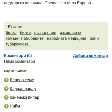
надморска височина. Среща се в цяла Европа.
Етикети:
билка
билки
възпаление
изсипливче
камъни в бъбреците
народната медицина
рани
туберкулоза
Коментари (0)
Добави коментар
Няма коментари
Още от "Билки"
Ленено семе
Къдрав лапад
Кайенски пипер
Нийм