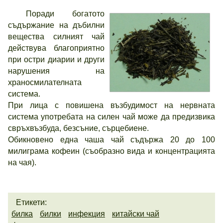
Поради богатото
съдържание на дъбилни
вещества силният чай
действува благоприятно
при остри диарии и други
нарушения на
храносмилателната
система.
При лица с повишена възбудимост на нервната
система употребата на силен чай може да предизвика
свръхвъзбуда, безсъние, сърцебиене.
Обикновено една чаша чай съдържа 20 до 100
милиграма кофеин (съобразно вида и концентрацията
на чая).
Етикети:
билка
билки
инфекция
китайски чай