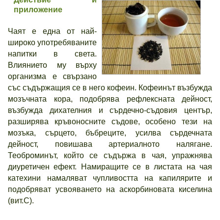
приложение
Чаят е една от най-
широко употребяваните
напитки в света.
Влиянието му върху
организма е свързано
със съдържащия се в него кофеин. Кофеинът възбужда
мозъчната кора, подобрява рефлексната дейност,
възбужда дихателния и сърдечно-съдовия център,
разширява кръвоносните съдове, особено тези на
мозъка, сърцето, бъбреците, усилва сърдечната
дейност, повишава артериалното налягане.
Теоброминът, който се съдържа в чая, упражнява
диуретичен ефект. Намиращите се в листата на чая
катехини намаляват чупливостта на капилярите и
подобряват усвояването на аскорбиновата киселина
(вит.С).