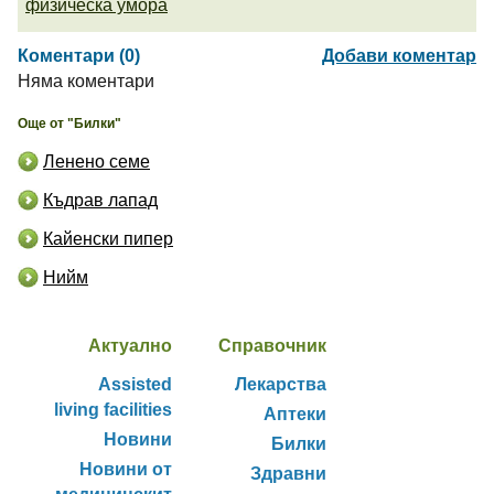
физическа умора
Коментари (0)
Добави коментар
Няма коментари
Още от "Билки"
Ленено семе
Къдрав лапад
Кайенски пипер
Нийм
Актуално
Справочник
Assisted
Лекарства
living facilities
Аптеки
Новини
Билки
Новини от
Здравни