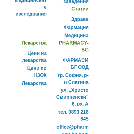
медицинскит
заведения
е
Статии
изследвания
Здраве
Фармация
Медицина
Лекарства
PHARMACY-
BG
Цени на
лекарства
ФАРМАСИ
БГ ООД
Цени по
НЗОК
гр. София, р-
н Слатина
Лекарства
ул. „Христо
Смирненски“
6, вх. А
тел. 0893 218
645
office@pharm
acy-bg.com