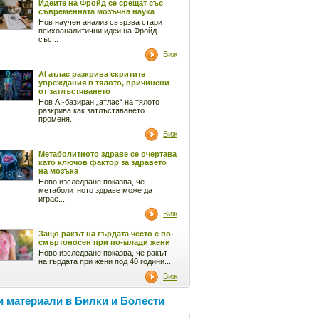
Идеите на Фройд се срещат със
съвременната мозъчна наука
Нов научен анализ свързва стари
психоаналитични идеи на Фройд
със...
Виж
AI атлас разкрива скритите
увреждания в тялото, причинени
от затлъстяването
Нов AI-базиран „атлас“ на тялото
разкрива как затлъстяването
променя...
Виж
Метаболитното здраве се очертава
като ключов фактор за здравето
на мозъка
Ново изследване показва, че
метаболитното здраве може да
играе...
Виж
Защо ракът на гърдата често е по-
смъртоносен при по-млади жени
Ново изследване показва, че ракът
на гърдата при жени под 40 години...
Виж
 материали в Билки и Болести