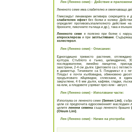
Лен (Ленено семе) - Действие и приложени
Лененото семе има слабително и омекчаващо де
Гликозидът линамарин активира секрецията и 
слабителен ефект
без болки и колики. Действ
определят противовъзпалителното действие на
бронхите, пикочните пътища и др.), така и външн
Лененото семе
е полезно при болни с наруш
атеросклероза
и при
затлъстяване
. Съдържащ
холестерол
.
Лен (Ленено семе) - Описание:
Едногодишно тревисто растение, отглеждан
култура. Стъблото е тънко, цилиндрично, 3
последователни, линейно ланцетни, присе
заострени, 2-4 см дълги. Цветовете са с петлист
в диаметър. Тичинките са 5. Плодникът е с пе
Плодът е почти кълбовидна, обикновено десет
продълговато яйцевидни, сплескани, в един
закръглени, 4 6 мм дълги, кафяви, гладки, лъск
на юли, а плодовете узряват през юли - август.
Лен (Ленено семе) - Използвани части:
Използува се лененото семе
(Semen Lini)
, събр
цели се предпочита едросеменният маслодаен
целите
ленени семена
също лененото брашно
(Oleum Lini)
.
Лен (Ленено семе) - Начин на употреба: