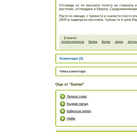
Отглежда се по високите полета на страната и
растение, отглеждано в Европа, Средиземномори
Расте из ливади, с тревисти и скалисти (често в
2600 м надморска височина. Среща се в цяла Евр
Етикети:
атеросклероза
билка
билки
запек
затлъ
Коментари (0)
Няма коментари
Още от "Билки"
Ленено семе
Къдрав лапад
Кайенски пипер
Нийм