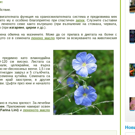
е:
йствие.
двигателната функция на храносмилателната система и предизвиква мек
ието му е особено благоприятно при спастичен
запек
. Слузните съставки
 лененото семе както вътрешно (при възпаление на стомаха, червата,
о (при
изгаряне
,
циреи
и др.).
ена обмяна на мазнините. Може да се прилага в диетата на болни с
ото се в семената
ленено масло
пречи за всмукването на животинския
о предимно като влакнодайна
0-120 см високо. Листата са
днали, целокрайни, на върха
но не¬бесносиньо венче. 1,5 i см
тгнезден завръз и 5 стълбчета.
семенна кутийка. Семената са
ия край заострени, в другия
ави. Цъфти през юни и началото
ано в пълна зрелост. За лечебни
лен
. Приложение намират освен
(Farina Lini)
и
лененото масло
Нови