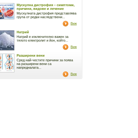
Мускулна дистрофия – симптоми,
причини, видове и лечение
Мускулната дистрофия представлява
група от редки наследствени...
Виж
Натрий
Натрий е изключително важен за
тялото електролит и йон, който...
Виж
Разширени вени
Сред най-честите причини за поява
на разширени вени са
напредналата...
Виж