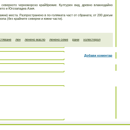
 северното черноморско крайбрежие. Културен вид, древно влакнодайно
ето и Югозападна Азия.
лажни) места. Разпространено в по-голямата част от сбраната; от 200 докъм
опа (без крайните северни и южни части).
стяване
лен
ленено масло
ленено семе
рани
холестерол
Добави коментар