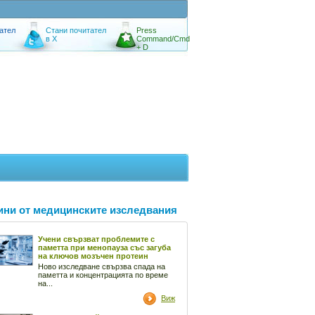
ател
Стани почитател
Press
в X
Command/Cmd
+ D
ини от медицинските изследвания
Учени свързват проблемите с
паметта при менопауза със загуба
на ключов мозъчен протеин
Ново изследване свързва спада на
паметта и концентрацията по време
на...
Виж