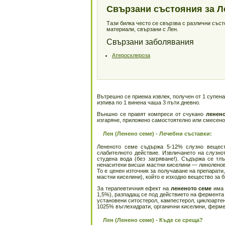
Свързани състояния за Л
Тази билка често се свързва с различни със
материали, свързани с Лен.
Свързани заболявания
Атеросклероза
Вътрешно се приема извлек, получен от 1 супена
изпива по 1 винена чаша 3 пъти дневно.
Външно се правят компреси от счукано
ленен
изгаряне, приложено самостоятелно или смесено 
Лен (Ленено семе) - Лечебни съставки:
Лененото семе съдържа 5-12% слузно веществ
слабителното действие. Извличането на слузно
студена вода (без загряване!). Съдържа се тл
ненаситени висши мастни киселини — линоленов
То е ценен източник за получаване на препарат
мастни киселини), който е изходно вещество за б
За терапевтичния ефект на
лененото семе
има 
1,5%), разпадащ се под действието на фермента 
установени ситостерол, кампестерол, циклоартен
1025% въглехидрати, органични киселини, фермен
Лен (Ленено семе) - Къде се среща?