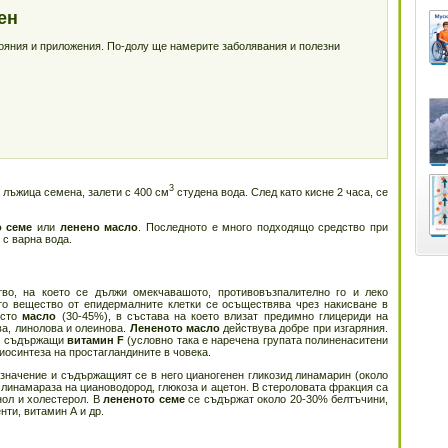
ен
тояния и приложения. По-долу ще намерите заболявания и полезни
3
 лъжица семена, залети с 400 см
студена вода. След като кисне 2 часа, се
о семе
или
ленено масло
. Последното е много подходящо средство при
с варна вода.
о, на което се дължи омекчавашото, противовъзпалително го и леко
то вещество от епидермалните клетки се осъществява чрез накисване в
ъсто
масло
(30-45%), в състава на което влизат предимно глицериди на
а, линолова и олеинова.
Лененото масло
действува добре при изгаряния.
и, съдържащи
витамин F
(условно така е наречена групата полиненаситени
иосинтеза на простагландините в човека.
значение и съдържащият се в него цианогенен гликозид линамарин (около
линамараза на циановодород, глюкоза и ацетон. В стероловата фракция са
ол и холестерол. В
лененото семе
се съдържат около 20-30% белтъчини,
ти, витамин А и др.