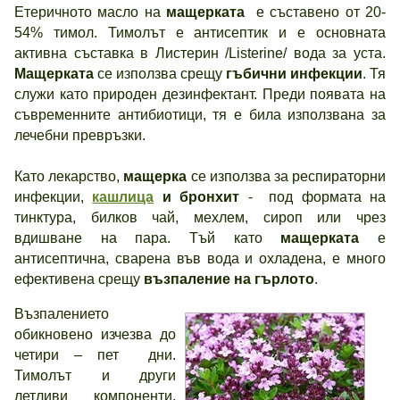
Етеричното масло на
мащерката
е съставено от 20-
54% тимол. Тимолът е антисептик и е основната
активна съставка в Листерин /Listerine/ вода за уста.
Мащерката
се използва срещу
гъбични инфекции
. Тя
служи като природен дезинфектант. Преди появата на
съвременните антибиотици, тя е била използвана за
лечебни превръзки.
Като лекарство,
мащерка
се използва за респираторни
инфекции,
кашлица
и бронхит
- под формата на
тинктура, билков чай, мехлем, сироп или чрез
вдишване на пара. Тъй като
мащерката
е
антисептична, сварена във вода и охладена, е много
ефективена срещу
възпаление на гърлото
.
Възпалението
обикновено изчезва до
четири – пет дни.
Тимолът и други
летливи компоненти,