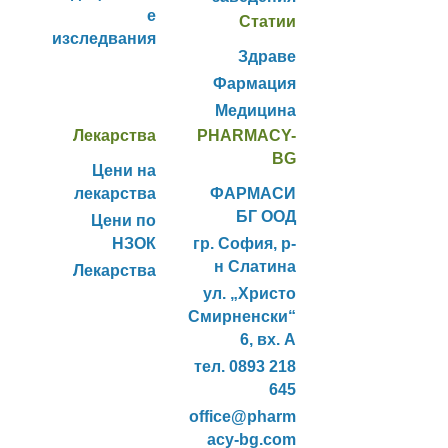
е
Статии
изследвания
Здраве
Фармация
Медицина
Лекарства
PHARMACY-
BG
Цени на
лекарства
ФАРМАСИ
БГ ООД
Цени по
НЗОК
гр. София, р-
н Слатина
Лекарства
ул. „Христо
Смирненски“
6, вх. А
тел. 0893 218
645
office@pharm
acy-bg.com