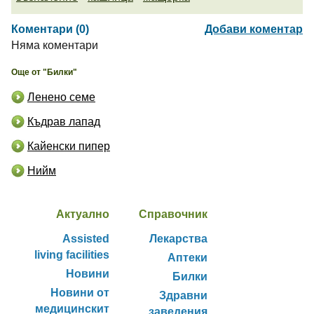
Коментари (0)
Добави коментар
Няма коментари
Още от "Билки"
Ленено семе
Къдрав лапад
Кайенски пипер
Нийм
Актуално
Справочник
Assisted
Лекарства
living facilities
Аптеки
Новини
Билки
Новини от
Здравни
медицинскит
заведения