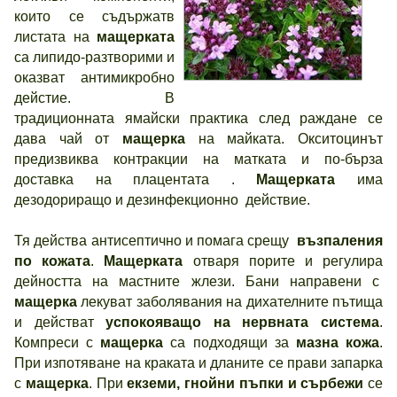
които се съдържатв
листата на
мащерката
са липидо-разтворими и
оказват антимикробно
дейстие. В
традиционната ямайски практика след раждане се
дава чай от
мащерка
на майката. Окситоцинът
предизвиква контракции на матката и по-бърза
доставка на плацентата .
Мащерката
има
дезодориращо и дезинфекционно действие.
Тя действа антисептично и помага срещу
възпаления
по кожата
.
Мащерката
отваря порите и регулира
дейността на мастните жлези. Бани направени с
мащерка
лекуват заболявания на дихателните пътища
и действат
успокояващо на нервната система
.
Компреси с
мащерка
са подходящи за
мазна кожа
.
При изпотяване на краката и дланите се прави запарка
с
мащерка
. При
екземи, гнойни пъпки и сърбежи
се