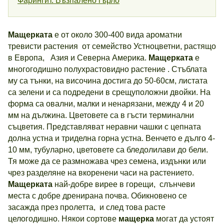
Фарингит. Възпалено гърло
Мащерката
е от около 300-400 вида ароматни
тревисти растения от семейство Устноцветни, растящо
в Европа, Азия и Северна Америка.
Мащерката
е
многогодишно полухрастовидно растение . Стъблата
му са тънки, на височина достига до 50-60см, листата
са зелени и са подредени в срещуположни двойки. На
форма са овални, малки и ненарязани, между 4 и 20
мм на дължина. Цветовете са в гъсти терминални
съцветия. Представляват неравни чашки с цепната
долна устна и триделна горна устна. Венчето е дълго 4-
10 мм, тубуларно, цветовете са бледолилави до бели.
Тя може да се размножава чрез семена, издънки или
чрез разделяне на вкоренени часи на растението.
Мащерката
най-добре вирее в горещи, слънчеви
места с добре дренирана почва. Обикновено се
засажда през пролетта, и след това расте
целогодишно. Някои сортове
мащерка
могат да устоят