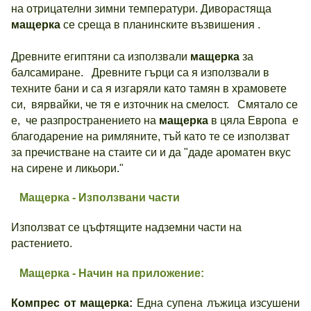
на отрицателни зимни температури. Диворастяща
мащерка
се среща в планинските възвишения .
Древните египтяни са използвали
мащерка
за
балсамиране. Древните гърци са я използвали в
техните бани и са я изгаряли като тамян в храмовете
си, вярвайки, че тя е източник на смелост. Смятало се
е, че разпространението на
мащерка
в цяла Европа е
благодарение на римляните, тъй като те се използват
за пречистване на стаите си и да "даде ароматен вкус
на сирене и ликьори."
Мащерка - Използвани части
Използват се цъфтящите надземни части на
растението.
Мащерка - Начин на приложение:
Компрес от мащерка:
Една супена лъжица изсушени