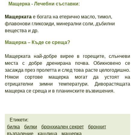
Мащерка - Лечебни съставки:
Мащерката
е богата на етерично масло, тимол,
флавонови гликозиди, минерални соли, дъбилни
вещества и др.
Мащерка – Къде се среща?
Мащерката най-добре вирее в горещите, слънчеви
места с добре дренирана почва. Обикновено се
засажда през пролетта и след това расте целогодишно.
Някои сортове мащерка могат да устоят на
отрицателни зимни температури. Диворастящата
мащерка се среща и в планинските възвишения.
Етикети:
билка
билки
бронхиален секрет
бронхит
възпаление
кашлица
мащерка