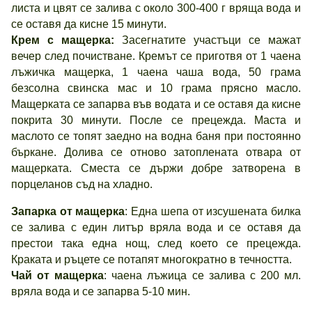
листа и цвят се залива с около 300-400 г вряща вода и
се оставя да кисне 15 минути.
Крем с мащерка:
Засегнатите участъци се мажат
вечер след почистване. Кремът се приготвя от 1 чаена
лъжичка мащерка, 1 чаена чаша вода, 50 грама
безсолна свинска мас и 10 грама прясно масло.
Мащерката се запарва във водата и се оставя да кисне
покрита 30 минути. После се прецежда. Маста и
маслото се топят заедно на водна баня при постоянно
бъркане. Долива се отново затоплената отвара от
мащерката. Сместа се държи добре затворена в
порцеланов съд на хладно.
Запарка от мащерка
: Една шепа от изсушената билка
се залива с един литър вряла вода и се оставя да
престои така една нощ, след което се прецежда.
Краката и ръцете се потапят многократно в течността.
Чай от мащерка
: чаена лъжица се залива с 200 мл.
вряла вода и се запарва 5-10 мин.