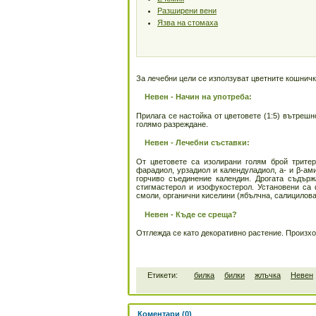
Разширени вени
Язва на стомаха
За лечебни цели се използуват цветните кошнички
Невен - Начин на употреба:
Прилага се настойка от цветовете (1:5) вътрешн
голямо разреждане.
Невен - Лечебни съставки:
От цветовете са изолирани голям брой тритер
фарадиол, урзадиол и календуладиол, а- и β-ам
горчиво съединение календин. Дрогата съ­държ
стигмастерол и изофукостерол. Установени са 
смоли, органични киселини (ябълчна, салицилова
Невен - Къде се среща?
Отглежда се като декоративно растение. Произх
Етикети:
билка
билки
жлъчка
Невен
Коментари (0)