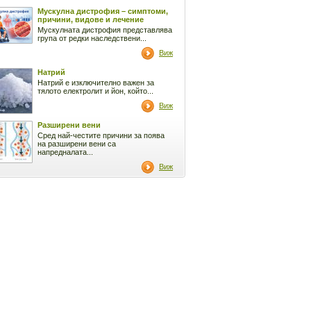
Мускулна дистрофия – симптоми,
причини, видове и лечение
Мускулната дистрофия представлява
група от редки наследствени...
Виж
Натрий
Натрий е изключително важен за
тялото електролит и йон, който...
Виж
Разширени вени
Сред най-честите причини за поява
на разширени вени са
напредналата...
Виж