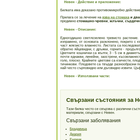
Невен - Действие и приложение:
Билката има доказано противомикробно действие 
Прилага се за лечение на
язва на стомаха
и два
предимно
стомашно-чревни
,
жлъчни
,
сърдечн
Невен - Описание:
Едногодишно светлозелено тревисто растение. 
изправено, от основата разклонено, покрито с к
част жлезисто влакнесто. Листата са последова
обратно яйцевидни, с дръжки, горните - продълг
Цветните кошнички са жълти, 3 - 5 см в диаметъ
почти еднакви, линейни, заострени, късовлакнес
голо, плоско. Крайните цветове са езичести, пло
тичинкови. Плодовете са твърде разнообразни 
най-често сърповидно или дъговидно извити. Цъф
Невен - Използвани части:
Свързани състояния за Н
Тази билка често се свързва с различни със
материали, свързани с Невен.
Свързани заболявания
Брадавица
Диария
Ечемик