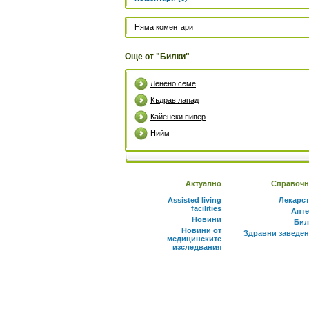
Няма коментари
Още от "Билки"
Ленено семе
Къдрав лапад
Кайенски пипер
Нийм
Актуално
Справочн
Assisted living
Лекарс
facilities
Апте
Новини
Бил
Новини от
Здравни заведе
медицинските
изследвания