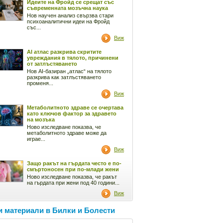
Идеите на Фройд се срещат със
съвременната мозъчна наука
Нов научен анализ свързва стари
психоаналитични идеи на Фройд
със...
Виж
AI атлас разкрива скритите
увреждания в тялото, причинени
от затлъстяването
Нов AI-базиран „атлас“ на тялото
разкрива как затлъстяването
променя...
Виж
Метаболитното здраве се очертава
като ключов фактор за здравето
на мозъка
Ново изследване показва, че
метаболитното здраве може да
играе...
Виж
Защо ракът на гърдата често е по-
смъртоносен при по-млади жени
Ново изследване показва, че ракът
на гърдата при жени под 40 години...
Виж
 материали в Билки и Болести