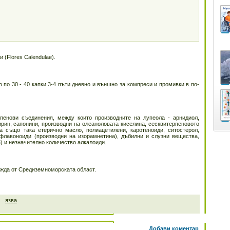
 (Flores Calendulae).
о по 30 - 40 капки 3-4 пъти дневно и външно за компреси и промивки в по-
пенови съединения, между които производните на лупеола - арнидиол,
ирин, сапонини, производни на олеаноловата киселина, сесквитерпеновото
а също така етерично масло, полиацетилени, каротеноиди, ситостерол,
флавоноиди (производни на изорамнетина), дъбилни и слузни вещества,
) и незначително количество алкалоиди.
ожда от Средиземноморската област.
язва
Добави коментар