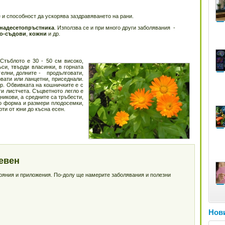
и способност да ускорява заздравяването на рани.
надесетопръстника
. Използва се и при много други заболявания -
о-съдови
,
кожни
и др.
Стъблото е 30 - 50 см високо,
ъси, твърди власинки, в горната
телни, долните - продълговати,
овати или ланцетни, приседнали.
р. Обвивката на кошничките е с
ти листчета. Съцветното легло е
дникови, а средните са тръбести,
по форма и размери плодосемки,
ти от юни до късна есен.
евен
тояния и приложения. По-долу ще намерите заболявания и полезни
Нови