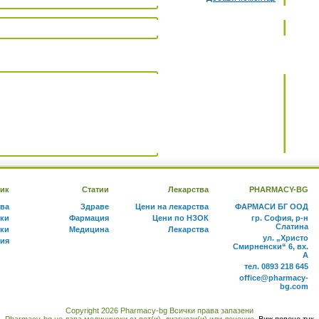
ик
Статии
Лекарства
PHARMACY-BG
тва
Здраве
Цени на лекарства
ФАРМАСИ БГ ООД
ки
Фармация
Цени по НЗОК
гр. София, р-н
Слатина
ки
Медицина
Лекарства
ул. „Христо
ния
Смирненски“ 6, вх.
А
тел. 0893 218 645
office@pharmacy-
bg.com
Copyright 2026 Pharmacy-bg Всички права запазени