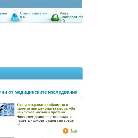
ател
Стани почитател
Press
в X
Command/Cmd
+ D
ини от медицинските изследвания
Учени свързват проблемите с
паметта при менопауза със загуба
на ключов мозъчен протеин
Ново изследване свързва спада на
паметта и концентрацията по време
на...
Виж