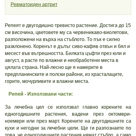
Ревматоиден артрит
Репеят е двугодишно тревисто растение. Достига до 15
см височина, цветовете му са червеникаво-виолетови,
разположени на върха на стъблото. То пък е силно
разклонено. Коренът е дълъг сиво-кафяв отвън и бял и
месест във вътрешността. Билката цъфти през юли и
август, а расте по влажни и необработени места в
цялата страна. Най-лесно ще я намерите в
предпланинските и полски райони, из храсталаците,
горите, мочурливите и влажни места.
Репей - Използвани части:
За лечебна цел се използват главно корените на
едногодишните растения, вадени през октомври-
ноември или през март. Корените на двугодишните са
кухи и негодни за лечебни цели. Ще ги разпознаете по
това, че едногодишните растения нямат стъбло, а само