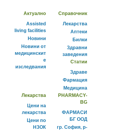
Актуално
Справочник
Assisted
Лекарства
living facilities
Аптеки
Новини
Билки
Новини от
Здравни
медицинскит
заведения
е
Статии
изследвания
Здраве
Фармация
Медицина
Лекарства
PHARMACY-
BG
Цени на
лекарства
ФАРМАСИ
БГ ООД
Цени по
НЗОК
гр. София, р-