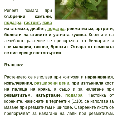
Репеят помага при
бъбречни камъни
,
подагра
,
гастрит
,
язва
на стомаха, диабет,
подагра
, ревматизъм, артрити,
болести на ставите и устната кухина
. Корените на
лечебното растение се препоръчват от билкарите и
при
малария, газове, бронхит. Отвара от семената
се пие срещу световъртеж.
Външно:
Растението се използва при контузии и
наранявания,
изкълчвания,
разширени вени
, при изпъкнала кост
на палеца на крака
, а също и за налагане при
ревматизъм, натъртване,
подагра
. Настойка от
корените, накиснати в терпентин (1:10), се използва за
мазане при ревматизъм и шипове. Сварените листа се
препоръчват за налагане на лапи при ревматизъм,