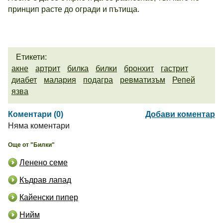
принцип расте до огради и пътища.
Етикети:
акне
артрит
билка
билки
бронхит
гастрит
диабет
малария
подагра
ревматизъм
Репей
язва
Коментари (0)
Добави коментар
Няма коментари
Още от "Билки"
Ленено семе
Къдрав лапад
Кайенски пипер
Нийм