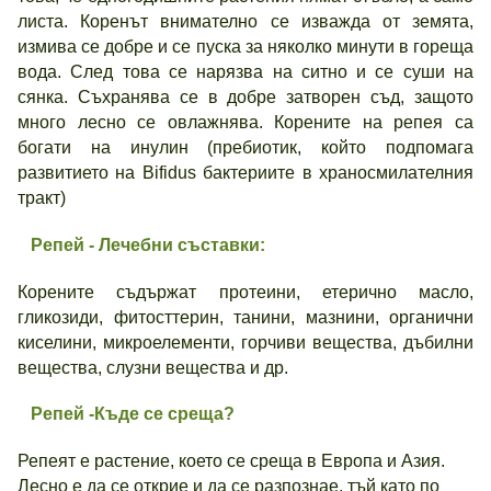
листа. Коренът внимателно се изважда от земята,
измива се добре и се пуска за няколко минути в гореща
вода. След това се нарязва на ситно и се суши на
сянка. Съхранява се в добре затворен съд, защото
много лесно се овлажнява. Корените на репея са
богати на инулин (пребиотик, който подпомага
развитието на Bifidus бактериите в храносмилателния
тракт)
Репей - Лечебни съставки:
Корените съдържат протеини, етерично масло,
гликозиди, фитосттерин, танини, мазнини, органични
киселини, микроелементи, горчиви вещества, дъбилни
вещества, слузни вещества и др.
Репей -Къде се среща?
Репеят е растение, което се среща в Европа и Азия.
Лесно е да се открие и да се разпознае, тъй като по