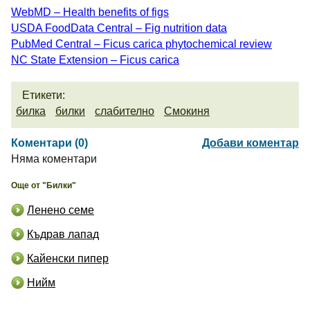
WebMD – Health benefits of figs
USDA FoodData Central – Fig nutrition data
PubMed Central – Ficus carica phytochemical review
NC State Extension – Ficus carica
Етикети:
билка
билки
слабително
Смокиня
Коментари (0)
Добави коментар
Няма коментари
Още от "Билки"
Ленено семе
Къдрав лапад
Кайенски пипер
Нийм