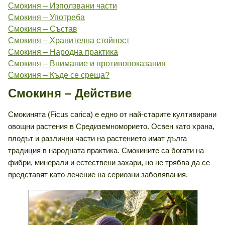
Смокиня – Използвани части
Смокиня – Употреба
Смокиня – Състав
Смокиня – Хранителна стойност
Смокиня – Народна практика
Смокиня – Внимание и противопоказания
Смокиня – Къде се среща?
Смокиня – Действие
Смокинята (Ficus carica) е едно от най-старите култивирани
овощни растения в Средиземноморието. Освен като храна,
плодът и различни части на растението имат дълга
традиция в народната практика. Смокините са богати на
фибри, минерали и естествени захари, но не трябва да се
представят като лечение на сериозни заболявания.