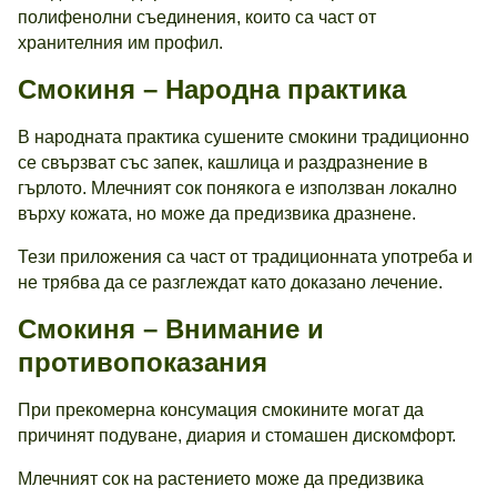
полифенолни съединения, които са част от
хранителния им профил.
Смокиня – Народна практика
В народната практика сушените смокини традиционно
се свързват със запек, кашлица и раздразнение в
гърлото. Млечният сок понякога е използван локално
върху кожата, но може да предизвика дразнене.
Тези приложения са част от традиционната употреба и
не трябва да се разглеждат като доказано лечение.
Смокиня – Внимание и
противопоказания
При прекомерна консумация смокините могат да
причинят подуване, диария и стомашен дискомфорт.
Млечният сок на растението може да предизвика