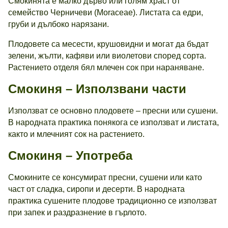
Смокинята е малко дърво или голям храст от
семейство Черничеви (Moraceae). Листата са едри,
груби и дълбоко нарязани.
Плодовете са месести, крушовидни и могат да бъдат
зелени, жълти, кафяви или виолетови според сорта.
Растението отделя бял млечен сок при нараняване.
Смокиня – Използвани части
Използват се основно плодовете – пресни или сушени.
В народната практика понякога се използват и листата,
както и млечният сок на растението.
Смокиня – Употреба
Смокините се консумират пресни, сушени или като
част от сладка, сиропи и десерти. В народната
практика сушените плодове традиционно се използват
при запек и раздразнение в гърлото.