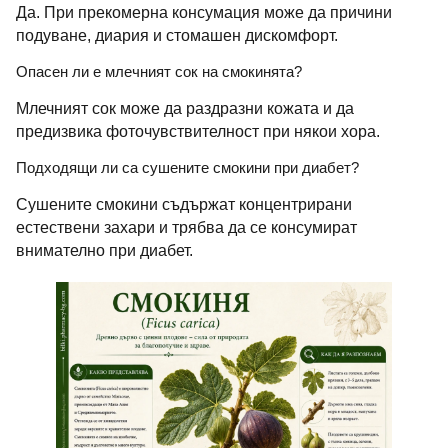
Да. При прекомерна консумация може да причини
подуване, диария и стомашен дискомфорт.
Опасен ли е млечният сок на смокинята?
Млечният сок може да раздразни кожата и да
предизвика фоточувствителност при някои хора.
Подходящи ли са сушените смокини при диабет?
Сушените смокини съдържат концентрирани
естествени захари и трябва да се консумират
внимателно при диабет.