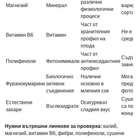
различни
Магнезий
Минерал
варира
физиологични
сорта
процеси
Част от
хранителния
Не е л
Витамин B6
Витамин
профил на
средст
плода
Част от
Съдър
Полифеноли
Фитохимикали
антиоксидантния
зависи
профил
Биологично
Налични
Могат 
Фуранокумарини
активни
основно в
предиз
съединения
млечния сок
фоточу
Сушени
Естествени
Осигуряват
Въглехидрати
са по-
захари
сладкия вкус
концен
Нужни вътрешни линкове за проверка:
калий,
магнезий, витамин B6, фибри, полифеноли, сушени