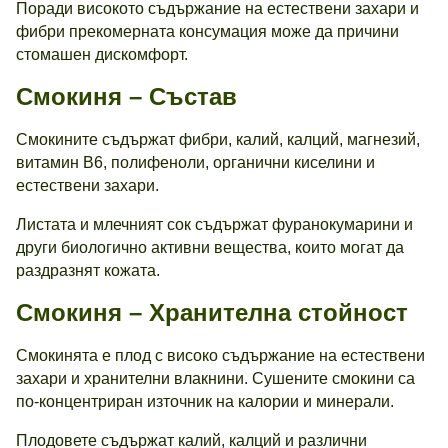
Поради високото съдържание на естествени захари и
фибри прекомерната консумация може да причини
стомашен дискомфорт.
Смокиня – Състав
Смокините съдържат фибри, калий, калций, магнезий,
витамин B6, полифеноли, органични киселини и
естествени захари.
Листата и млечният сок съдържат фуранокумарини и
други биологично активни вещества, които могат да
раздразнят кожата.
Смокиня – Хранителна стойност
Смокинята е плод с високо съдържание на естествени
захари и хранителни влакнини. Сушените смокини са
по-концентриран източник на калории и минерали.
Плодовете съдържат калий, калций и различни