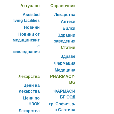
Актуално
Справочник
Assisted
Лекарства
living facilities
Аптеки
Новини
Билки
Новини от
Здравни
медицинскит
заведения
е
Статии
изследвания
Здраве
Фармация
Медицина
Лекарства
PHARMACY-
BG
Цени на
лекарства
ФАРМАСИ
БГ ООД
Цени по
НЗОК
гр. София, р-
н Слатина
Лекарства