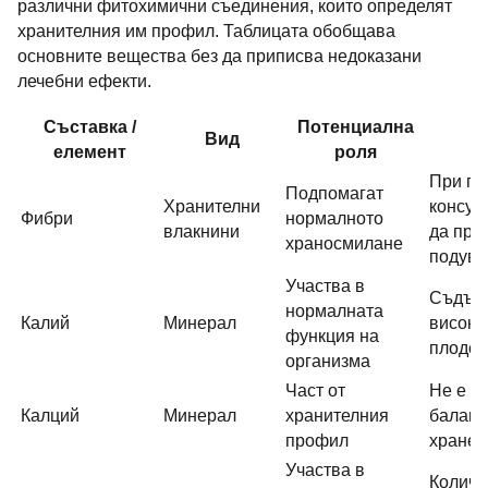
различни фитохимични съединения, които определят
хранителния им профил. Таблицата обобщава
основните вещества без да приписва недоказани
лечебни ефекти.
Съставка /
Потенциална
Вид
Б
елемент
роля
При пр
Подпомагат
Хранителни
консум
Фибри
нормалното
влакнини
да при
храносмилане
подува
Участва в
Съдърж
нормалната
Калий
Минерал
високо
функция на
плодов
организма
Част от
Не е з
Калций
Минерал
хранителния
баланс
профил
хранен
Участва в
Количе