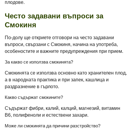
плодове.
Често задавани въпроси за
Смокиня
По-долу ще откриете отговори на често задавани
въпроси, свързани с Смокиня, начина на употреба,
особеностите и важните предупреждения при прием.
За какво се използва смокинята?
Смокинята се използва основно като хранителен плод,
а в народната практика и при запек, кашлица и
раздразнение в гърлото.
Какво съдържат смокините?
Съдържат фибри, калий, калций, магнезий, витамин
B6, полифеноли и естествени захари.
Може ли смокинята да причини разстройство?