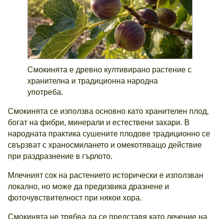
Смокинята е древно култивирано растение с
хранителна и традиционна народна
употреба.
Смокинята се използва основно като хранителен плод,
богат на фибри, минерали и естествени захари. В
народната практика сушените плодове традиционно се
свързват с храносмилането и омекотяващо действие
при раздразнение в гърлото.
Млечният сок на растението исторически е използван
локално, но може да предизвика дразнене и
фоточувствителност при някои хора.
Смокинята не трябва да се представя като лечение на