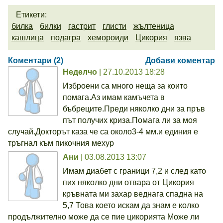
Етикети:
билка
билки
гастрит
глисти
жълтеница
кашлица
подагра
хемороиди
Цикория
язва
Коментари (2)
Добави коментар
Неделчо
| 27.10.2013 18:28
Изброени са много неща за които
помага.Аз имам камъчета в
бъбреците.Преди няколко дни за пръв
път получих криза.Помага ли за моя
случай.Докторът каза че са около3-4 мм.и единия е
тръгнал към пикочния мехур
Ани
| 03.08.2013 13:07
Имам диабет с граници 7,2 и след като
пих няколко дни отвара от Цикория
кръвната ми захар веднага спадна на
5,7 Това което искам да знам е колко
продължително може да се пие цикорията Може ли