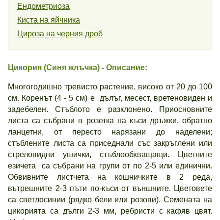
Ендометриоза
Киста на яйчника
Цироза на черния дроб
Цикория (
Синя
жлъчка) - Описание:
Многогодишно тревисто растение, високо от 20 до 100
см. Коренът (4 - 5 см) е дълъг, месест, вретеновиден и
задебелен. Стъблото е разклонено. Приосновните
листа са събрани в розетка на къси дръжки, обратно
ланцетни, от пересто нарязани до наделени;
стъблените листа са приседнали със закръглени или
стреловидни ушички, стъблообхващащи. Цветните
езичета са събрани на групи от по 2-5 или единични.
Обвивните листчета на кошничките в 2 реда,
вътрешните 2-3 пъти по-къси от външните. Цветовете
са светлосинии (рядко бели или розови). Семената на
цикорията са дълги 2-3 мм, ребристи с кафяв цвят.