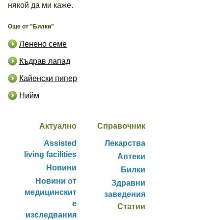
някой да ми каже.
Още от "Билки"
Ленено семе
Къдрав лапад
Кайенски пипер
Нийм
Актуално
Справочник
Assisted
Лекарства
living facilities
Аптеки
Новини
Билки
Новини от
Здравни
медицинскит
заведения
е
Статии
изследвания