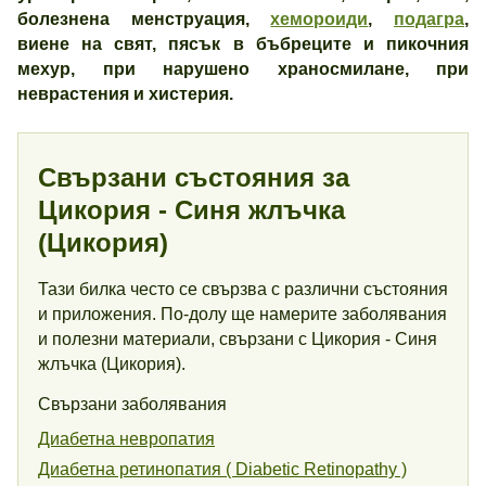
болезнена менструация,
хемороиди
,
подагра
,
виене на свят, пясък в бъбреците и пикочния
мехур, при нарушено храносмилане, при
неврастения и хистерия.
Свързани състояния за
Цикория - Синя жлъчка
(Цикория)
Тази билка често се свързва с различни състояния
и приложения. По-долу ще намерите заболявания
и полезни материали, свързани с Цикория - Синя
жлъчка (Цикория).
Свързани заболявания
Диабетна невропатия
Диабетна ретинопатия ( Diabetic Retinopathy )