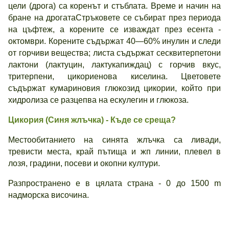
цели (дрога) са коренът и стъблата. Време и начин на
бране на дрогатаСтръковете се събират през периода
на цъфтеж, а корените се изваждат през есента -
октомври. Корените съдържат 40—60% инулин и следи
от горчиви вещества; листа съдържат сесквитерпетони
лактони (лактуцин, лактукапиждац) с горчив вкус,
тритерпени, цикориенова киселина. Цветовете
съдържат кумариновия глюкозид цикории, който при
хидролиза се разцепва на ескулегин и глюкоза.
Цикория (
Синя
жлъчка) - Къде се среща?
Местообитанието на синята жлъчка са ливади,
тревисти места, край пътища и жп линии, плевел в
лозя, градини, посеви и окопни култури.
Разпространено е в цялата страна - 0 до 1500 m
надморска височина.