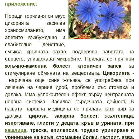
приложение:
Поради горчивия си вкус
цикорията засилва
храносмилането, има
апетито възбуждащо и
слабително действие,
смъква кръвната захар, подобрява работата на
сърцето, унищожава микробите. Прилага се при при
жлъчно-каменна болест
,
атоничен запек
, за
стимулиране обмяната на веществата.
Цикорията
-
наричана още синя жлъчка, се употребява при
лечение на черния дроб, проблеми със стомаха и
далака. Има успокоителен ефект върху централната
нервна система. Засилва сърдечната дейност. В
нашата народна медицина се прилага като цяр за
далака,
цироза, захарна болест, жълтеница,
изпотяване, глисти у децата, кръв в урината, при
кашлица
, треска, епилепсия, трудно уриниране и
уриниране на кръв, стомашни болки, гастрит, язва,