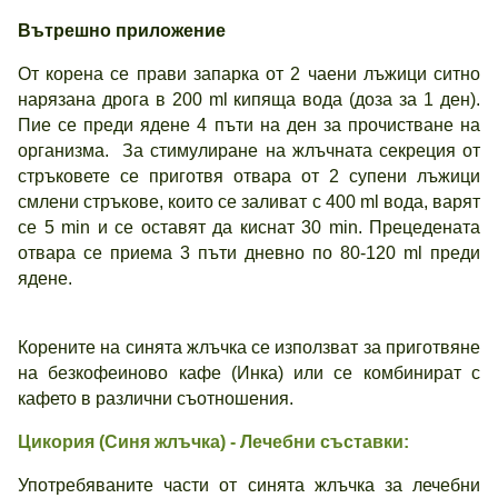
Вътрешно приложение
От корена се прави запарка от 2 чаени лъжици ситно
нарязана дрога в 200 ml кипяща вода (доза за 1 ден).
Пие се преди ядене 4 пъти на ден за прочистване на
организма. За стимулиране на жлъчната секреция от
стръковете се приготвя отвара от 2 супени лъжици
смлени стръкове, които се заливат с 400 ml вода, варят
се 5 min и се оставят да киснат 30 min. Прецедената
отвара се приема 3 пъти дневно по 80-120 ml преди
ядене.
Корените на синята жлъчка се използват за приготвяне
на безкофеиново кафе (Инка) или се комбинират с
кафето в различни съотношения.
Цикория (
Синя
жлъчка) - Лечебни съставки:
Употребяваните части от синята жлъчка за лечебни