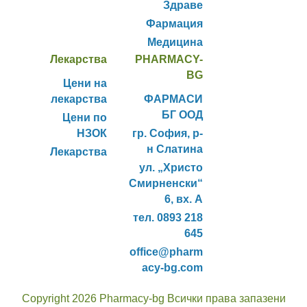
Здраве
Фармация
Медицина
Лекарства
PHARMACY-
BG
Цени на
лекарства
ФАРМАСИ
БГ ООД
Цени по
НЗОК
гр. София, р-
н Слатина
Лекарства
ул. „Христо
Смирненски“
6, вх. А
тел. 0893 218
645
office@pharm
acy-bg.com
Copyright 2026 Pharmacy-bg Всички права запазени