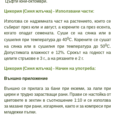
Цъфти юни-октомври.
Цикория (
Синя
жлъчка) - Използвани части:
Използва се надземната част на растението, които се
събират през юли и август, а корените са през есента,
когато опадат семената. Суши се на сянка или в
0
сушилня при температура до 40
С. Корените се сушат
0
на сянка или в сушилня при температура до 50
С.
Допустимата влажност е 12%. Срокът на годност на
целите стръкове е 3 г., а на рязаните е 2 г.
Цикория (
Синя
жлъчка) - Начин на употреба:
Външно приложение
Външно се прилага за бани при екземи, за лапи при
циреи и трудно зарастващи рани. Прави се настойка от
цветовете в зехтин в съотношение 1:10 и се използва
за мазане при рани, изгаряния, както и за компреси при
младежки пъпки.