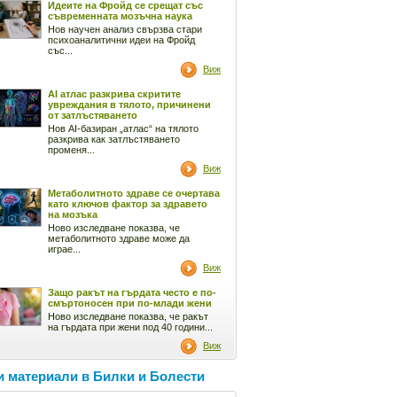
Идеите на Фройд се срещат със
съвременната мозъчна наука
Нов научен анализ свързва стари
психоаналитични идеи на Фройд
със...
Виж
AI атлас разкрива скритите
увреждания в тялото, причинени
от затлъстяването
Нов AI-базиран „атлас“ на тялото
разкрива как затлъстяването
променя...
Виж
Метаболитното здраве се очертава
като ключов фактор за здравето
на мозъка
Ново изследване показва, че
метаболитното здраве може да
играе...
Виж
Защо ракът на гърдата често е по-
смъртоносен при по-млади жени
Ново изследване показва, че ракът
на гърдата при жени под 40 години...
Виж
 материали в Билки и Болести