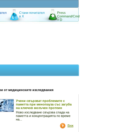
ател
Стани почитател
Press
в X
Command/Cmd
+ D
и от медицинските изследвания
Учени свързват проблемите с
паметта при менопауза със загуба
на ключов мозъчен протеин
Ново изследване свързва спада на
паметта и концентрацията по време
на...
Виж