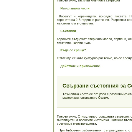
Пикочогонно, засилва жлъчната секреция
Използвани части
Коренът и коренището, по-рядко листата. П
корените на 2-3 годишни растения. Разрязват се
на сянка или в сушилня.
Съставки
Корените съдържат етерично масло, терпени, се
киселини, танини и др.
Къде се среща?
Отглежда се като културно растение, но се срещ
Действие и приложение
Свързани състояния за 
Тази билка често се свързва с различни със
материали, свързани с Селим.
Пикочогонно. Стимулира стомашната секреция, с 
лигавиците на бронхите и стомаха. Потиска възп
урегулира менструацията.
При бъбречни заболявания, съпроводени с ото