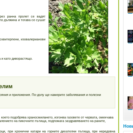
рез ранна пролет се вадят
 по дължина и тогава се сушат
сквитерпени, изовалерианови
а и като диворастящо.
Селим
тояния и приложения. По-долу ще намерите заболявания и полезни
което подобрява храносмилането, изгонва газовете от червата, омекчава
алението на пикочните пътища, подпомага заздравяването на раните,
Нови
ци, при хронични катари на горните дихателни пътища, при нередовна