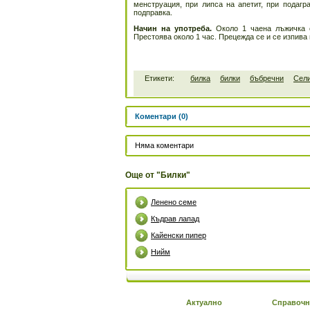
менструация, при липса на апетит, при подагр
подправка.
Начин на употреба.
Около 1 чаена лъжичка 
Престоява около 1 час. Прецежда се и се изпива 
Етикети:
билка
билки
бъбречни
Сел
Коментари (0)
Няма коментари
Още от "Билки"
Ленено семе
Къдрав лапад
Кайенски пипер
Нийм
Актуално
Справочн