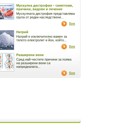
Мускулна дистрофия – симптоми,
причини, видове и лечение
Мускулната дистрофия представлява
група от редки наследствени...
Виж
Натрий
Натрий е изключително важен за
тялото електролит и йон, който...
Виж
Разширени вени
Сред най-честите причини за поява
на разширени вени са
напредналата...
Виж