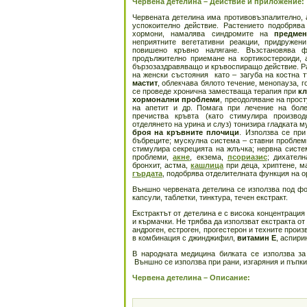
Червена детелина – Действие и приложение:
Червената детелина има противовъзпалително, 
успокоително действие. Растението подобрява
хормони, намалява синдромите на
предмен
неприятните вегетативни реакции, придруже
повишено кръвно налягане. Възстановява 
продължително приемане на кортикостероиди, 
бързозаздравяващо и кръвоспиращо действие. Р
на женски състояния като – загуба на костна 
мастит
, облекчава бялото течение, менопауза, 
се проведе хронична заместваща терапия при
кл
хормонални проблеми
, преодоляване на прост
на апетит и др. Помага при лечение на бол
пречиства кръвта (като стимулира производ
отделянето на урина и слуз) тонизира гладката 
броя на кръвните плочици
. Използва се при
бъбреците; мускулна система – ставни проблем
стимулира секрецията на жлъчка; нервна систе
проблеми,
акне
, екзема,
псориазис
; дихател
бронхит, астма,
кашлица
при деца, хриптене, м
гърдата
, подобрява отделителната функция на о
Външно червената детелина се използва под фо
капсули, таблетки, тинктура, течен екстракт.
Екстрактът от детелина е с висока концентрация
и кърмачки. Не трябва да използват екстракта о
андроген, естроген, прогестерон и техните прои
в комбинация с джинджифил,
витамин Е
, аспири
В народната медицина билката се използва за
Външно се използва при рани, изгаряния и пъпки
Червена детелина – Описание: