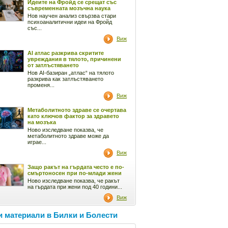
Идеите на Фройд се срещат със
съвременната мозъчна наука
Нов научен анализ свързва стари
психоаналитични идеи на Фройд
със...
Виж
AI атлас разкрива скритите
увреждания в тялото, причинени
от затлъстяването
Нов AI-базиран „атлас“ на тялото
разкрива как затлъстяването
променя...
Виж
Метаболитното здраве се очертава
като ключов фактор за здравето
на мозъка
Ново изследване показва, че
метаболитното здраве може да
играе...
Виж
Защо ракът на гърдата често е по-
смъртоносен при по-млади жени
Ново изследване показва, че ракът
на гърдата при жени под 40 години...
Виж
 материали в Билки и Болести