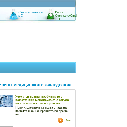
ател
Стани почитател
Press
в X
Command/Cmd
+ D
ини от медицинските изследвания
Учени свързват проблемите с
паметта при менопауза със загуба
на ключов мозъчен протеин
Ново изследване свързва спада на
паметта и концентрацията по време
на...
Виж