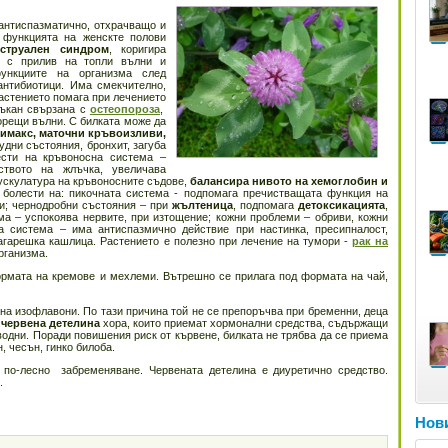
антиспазматично, отхрачващо и
 функцията на женскте полови
струален синдром
, коригира
ни с прилив на топли вълни и
функциите на организма след
антибиотици. Има смекчително,
астението помага при лечението
тъкан свързана с
остеопороза
,
горещи вълни. С билката може да
имакс, маточни кръвоизливи,
удни състояния, бронхит, загуба
ести на кръвоносна система –
ството на жлъчка, увеличава
мускулатура на кръвоносните съдове,
балансира нивото на хемоглобин и
 болести на: пикочната система - подпомага пречистващата функция на
и; чернодробни състояния – при
жълтеница
, подпомага
детоксикацията
,
ма – успокоява нервите, при изтощение; кожни проблеми – обриви, кожни
на система – има антиспазмично действие при настинка, пресипналост,
агарешка кашлица. Растението е полезно при лечение на тумори -
рак на
рганизма.
рмата на кремове и мехлеми. Вътрешно се прилага под формата на чай,
 на изофлавони. По тази причина той не се препоръчва при бременни, деца
т
червена детелина
хора, които приемат хормонални средства, съдържащи
зводни. Поради повишения риск от кървене, билката не трябва да се приема
н, чесън, гинко билоба.
 по-лесно забременяване. Червената детелина е диуретично средство.
.
Нови