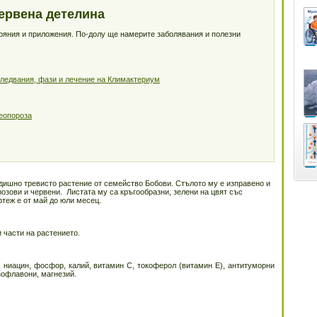
ервена детелина
тояния и приложения. По-долу ще намерите заболявания и полезни
зследвания, фази и лечение на Климактериум
еопороза
одишно тревисто растение от семейство Бобови. Стълото му е изправено и
озови и червени. Листата му са кръгообразни, зелени на цвят със
теж е от май до юли месец.
 части на растението.
 ниацин, фосфор, калий, витамин С, токоферол (витамин Е), антитуморни
зофлавони, магнезий.