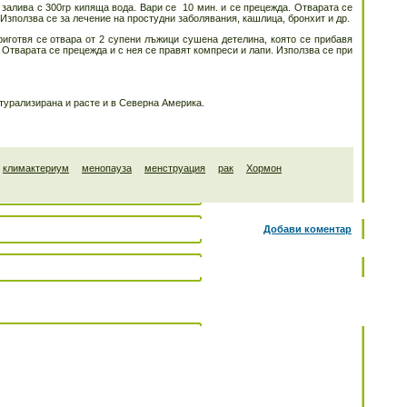
залива с 300гр кипяща вода. Вари се 10 мин. и се прецежда. Отварата се
. Използва се за лечение на простудни заболявания, кашлица, бронхит и др.
иготвя се отвара от 2 супени лъжици сушена детелина, която се прибавя
 Отварата се прецежда и с нея се правят компреси и лапи. Използва се при
атурализирана и расте и в Северна Америка.
климактериум
менопауза
менструация
рак
Хормон
Добави коментар