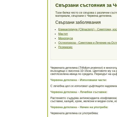
Свързани състояния за Ч
Тази билка често се свързва с различни със
материали, свързани с Червена детелина.
Свързани заболявания
Климактериум (Climacteric) - Симптоми, и
Мастит
Менопауза
Остеопороза - Симптоми и Лечение на Ост
Псориазис
Червената детелина (
Trifolium pratense
) е многог
възходящо с височна 10-15см. Цветовете му са р
светлозелена ивица по средата. Периодът на цъф
Червена детелина – Използвани части:
С лечебна цел се използват цъфтящите надземни
Червена детелина – Лечебни съставки:
Растението съдържа антиоксиданта изофлавони,
съставки, калций, хром, железни и медни соли, и
Червена детелина – Начин на употреба:
Червената детелина се употребява: