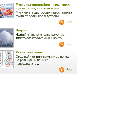
Мускулна дистрофия – симптоми,
причини, видове и лечение
Мускулната дистрофия представлява
група от редки наследствени...
Виж
Натрий
Натрий е изключително важен за
тялото електролит и йон, който...
Виж
Разширени вени
Сред най-честите причини за поява
на разширени вени са
напредналата...
Виж