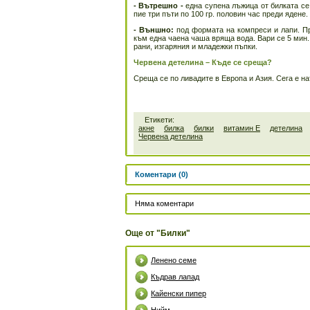
- Вътрешно -
една супена лъжица от билката се 
пие три пъти по 100 гр. половин час преди ядене
- Външно:
под формата на компреси и лапи. Пр
към една чаена чаша вряща вода. Вари се 5 мин.
рани, изгаряния и младежки пъпки.
Червена детелина – Къде се среща?
Среща се по ливадите в Европа и Азия. Сега е н
Етикети:
акне
билка
билки
витамин Е
детелина
Червена детелина
Коментари (0)
Няма коментари
Още от "Билки"
Ленено семе
Къдрав лапад
Кайенски пипер