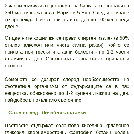
2 чаени лъжички от цветовете на билката се поставят в
350 мл. кипнала вода. Вари се 5 мин. След изстиване
се прецежда. Пие се три пъти на ден по 100 мл. преди
ядене.
От цветните кошнички се прави спиртен извлек (в 50%
етилов алкохол или чиста силна ракия), който се
прилага при трески и ставни болести - по 1-2 чаени
лъжички на ден. Споменатата запарка се прилага и
външно.
Семената се дозират според необходимостта на
съответния организъм от съдържащите се в тях
вещества, обикновено по 1-2 супени лъжици на ден,
най-добре в покълнало състояние.
Слънчоглед - Лечебни съставки:
Цветовете съдържат солантова киселина, флавонов
гликозид, кверцимеретрин, ксантофил, бетаин, холин,