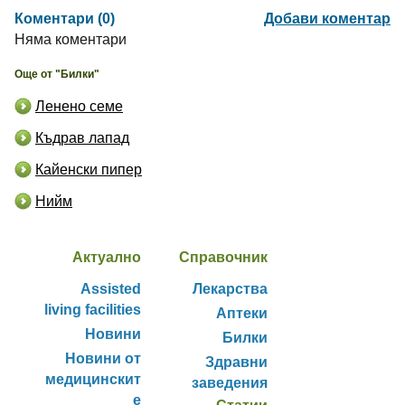
Коментари (0)
Добави коментар
Няма коментари
Още от "Билки"
Ленено семе
Къдрав лапад
Кайенски пипер
Нийм
Актуално
Справочник
Assisted
Лекарства
living facilities
Аптеки
Новини
Билки
Новини от
Здравни
медицинскит
заведения
е