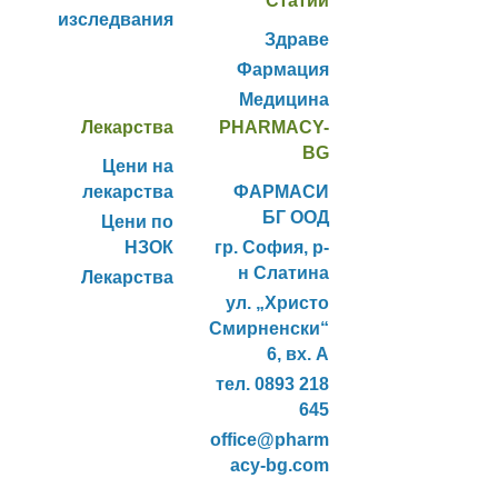
Статии
изследвания
Здраве
Фармация
Медицина
Лекарства
PHARMACY-
BG
Цени на
лекарства
ФАРМАСИ
БГ ООД
Цени по
НЗОК
гр. София, р-
н Слатина
Лекарства
ул. „Христо
Смирненски“
6, вх. А
тел. 0893 218
645
office@pharm
acy-bg.com