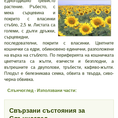
Едногодишно тревисто
растение. Ръбесто, с
мека сърцевина и
покрито с власинки
стъбло, 2,5 м. Листата са
големи, с дълги дръжки,
сърцевидни,
последователни, покрити с власинки. Цветните
кошнички са едри, обикновено единични, разположени
на върха на стъблото. По периферията на кошничката
цветчетата са жълти, езичести и безплодни, а
вътрешните са двуполови, тръбести, кафяво-жълти.
Плодът е белезникава семка, обвита в твърда, сиво-
черна обвивка.
Слънчоглед - Използвани части:
Свързани състояния за