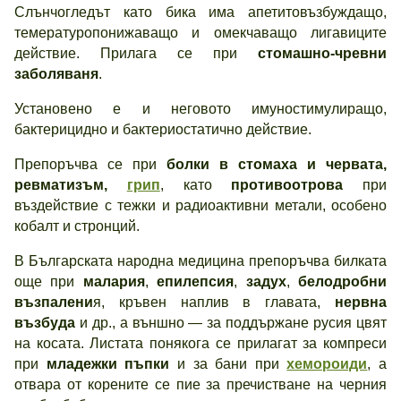
Слънчогледът като бика има апетитовъзбуждащо,
темературопонижаващо и омекчаващо лигавиците
действие. Прилага се при
стомашно-чревни
заболяваня
.
Установено е и неговото имуностимулиращо,
бактерицидно и бактериостатично действие.
Препоръчва се при
болки в стомаха и червата,
ревматизъм,
грип
, като
противоотрова
при
въздействие с тежки и радиоактивни метали, особено
кобалт и стронций.
В Българската народна медицина препоръчва билката
още при
малария
,
епилепсия
,
задух
,
белодробни
възпалени
я, кръвен наплив в главата,
нервна
възбуда
и др., а външно — за поддържане русия цвят
на косата. Листата понякога се прилагат за компреси
при
младежки пъпки
и за бани при
хемороиди
, а
отвара от корените се пие за пречистване на черния