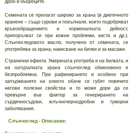
дроб и бъбреците.
Семената се прилагат широко за храна (в диетичното
хранене – също сурови и покълнали, които подобряват
кръвообращението и хормоналната дейност,
припоръчват се при кожни проблеми, кисти и др.).
Слънчогледовото масло, получено от семената, се
употребява за храна, накисване на билки и за масажи.
Странични ефекти. Умерената употреба и на билката, и
на натуралната храна слънчоглед обикновено е
безпроблемна. При рафинирането и особено при
запържването на олиото обаче се губят повечето
негови полезни свойства и то може дори да се
превърне във фактор за генерирането на
сърдечносъдови, жлъчночернодробни и туморни
заболявания.
Слънчоглед - Описание: