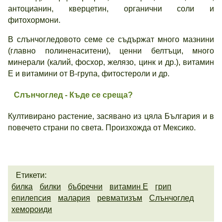
антоцианин, кверцетин, органични соли и
фитохормони.
В слънчогледовото семе се съдържат много мазнини
(главно полиненаситени), ценни белтъци, много
минерали (калий, фосхор, желязо, цинк и др.), витамин
Е и витамини от В-група, фитостероли и др.
Слънчоглед - Къде се среща?
Култивирано растение, засявано из цяла България и в
повечето страни по света. Произхожда от Мексико.
Етикети:
билка
билки
бъбречни
витамин Е
грип
епилепсия
малария
ревматизъм
Слънчоглед
хемороиди