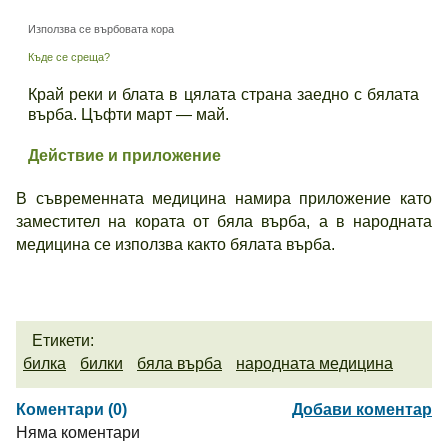
Използва се върбовата кора
Къде се среща?
Край реки и блата в цялата страна заедно с бялата
върба. Цъфти март — май.
Действие и приложение
В съвременната медицина намира приложение като
заместител на кората от бяла върба, а в народната
медицина се използва както бялата върба.
Етикети:
билка
билки
бяла върба
народната медицина
Коментари (0)
Добави коментар
Няма коментари