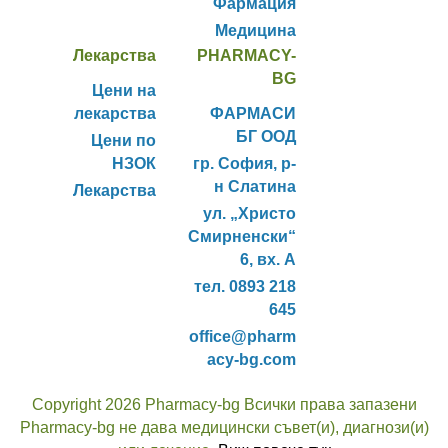
Фармация
Медицина
Лекарства
PHARMACY-
BG
Цени на
лекарства
ФАРМАСИ
БГ ООД
Цени по
НЗОК
гр. София, р-
н Слатина
Лекарства
ул. „Христо
Смирненски“
6, вх. А
тел. 0893 218
645
office@pharm
acy-bg.com
Copyright 2026 Pharmacy-bg Всички права запазени
Pharmacy-bg не дава медицински съвет(и), диагнози(и)