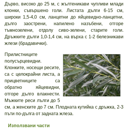
Дърво, високо до 25 м, с жълтеникави чупливи млади
клонки, съвършено голи. Листата дълги 6-15 см,
широки 1,5-4,0 см, ланцетни до яйцевидно-ланцетни,
дълго заострени, напилено назъбени, отгоре
тъмнозелени, отдолу сиво-зелени, старите голи.
Дръжките дълги 1,0-1,4 см, на върха с 1-2 белезникави
жлези (брадавички).
Прилистниците
полусърцевидни.
Клонките, носещи ресите,
са с целокрайни листа, а
прицветниците са
обратно яйцевидни,
отгоре дълго влакнести.
Мъжките реси лълги до 5
см, а женските до 7 см. Плодната кутийка с дръжка, 2-3
пъти по-дълга от задната жлеза.
Използвани части