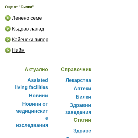
Още от "Билки"
Ленено семе
Къдрав лапад
Кайенски пипер
Нийм
Актуално
Справочник
Assisted
Лекарства
living facilities
Аптеки
Новини
Билки
Новини от
Здравни
медицинскит
заведения
е
Статии
изследвания
Здраве