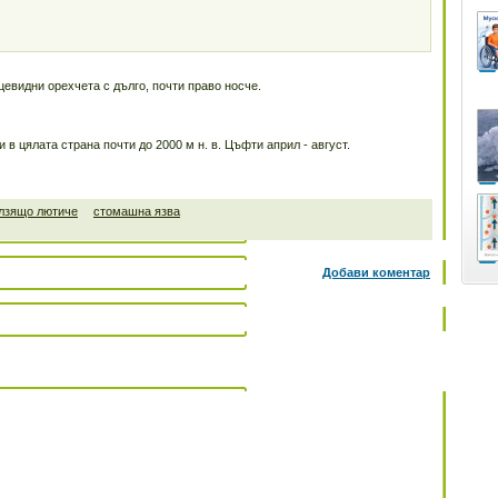
цевидни орехчета с дълго, почти право носче.
 в цялата страна почти до 2000 м н. в. Цъфти април - август.
лзящо лютиче
стомашна язва
Добави коментар