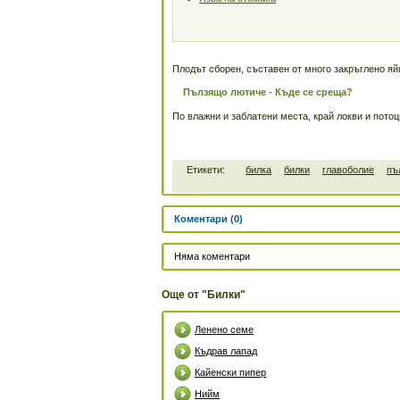
Плодът сборен, съставен от много закръглено яй
Пълзящо лютиче - Къде се среща?
По влажни и заблатени места, край локви и потоци
Етикети:
билка
билки
главоболие
пъ
Коментари (0)
Няма коментари
Още от "Билки"
Ленено семе
Къдрав лапад
Кайенски пипер
Нийм