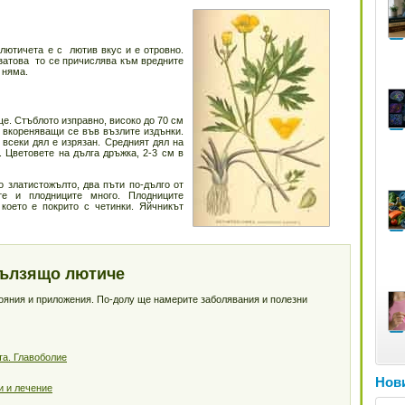
лютичета е с лютив вкус и е отровно.
и затова то се причислява към вредните
 няма.
е. Стъблото изправно, високо до 70 см
 вкореняващи се във възлите издънки.
 всеки дял е изрязан. Средният дял на
. Цветовете на дълга дръжка, 2-3 см в
о златистожълто, два пъти по-дълго от
те и плодниците много. Плодниците
 което е покрито с четинки. Яйчникът
Пълзящо лютиче
тояния и приложения. По-долу ще намерите заболявания и полезни
та. Главоболие
Нови
и и лечение