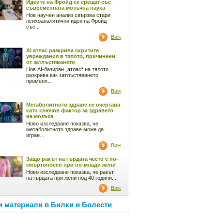
Идеите на Фройд се срещат със
съвременната мозъчна наука
Нов научен анализ свързва стари
психоаналитични идеи на Фройд
със...
Виж
AI атлас разкрива скритите
увреждания в тялото, причинени
от затлъстяването
Нов AI-базиран „атлас“ на тялото
разкрива как затлъстяването
променя...
Виж
Метаболитното здраве се очертава
като ключов фактор за здравето
на мозъка
Ново изследване показва, че
метаболитното здраве може да
играе...
Виж
Защо ракът на гърдата често е по-
смъртоносен при по-млади жени
Ново изследване показва, че ракът
на гърдата при жени под 40 години...
Виж
 материали в Билки и Болести