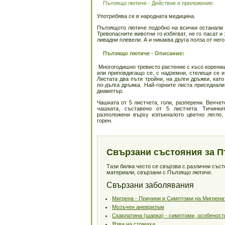
Пълзящо лютиче - Действие и приложение:
Употребява се в народната медицина.
Пълзящото лютиче подобно на всички останали 
Тревопасните животни го избягват, не го пасат 
ливадни плевели. А и никаква друга полза от него
Пълзящо лютиче - Описание:
Многогодишно тревисто растение с късо коренищ
или приповдигащо се, с надземни, стелещи се и
Листата два пъти тройни, на дълги дръжки, като
по-дълга дръжка. Най-горните листа приседнали
диаметър.
Чашката от 5 листчета, голи, разперени. Венчет
чашката, съставено от 5 листчета. Тичинки
разположени върху изпъкналото цветно легло,
горен.
Свързани състояния за 
Тази билка често се свързва с различни със
материали, свързани с Пълзящо лютиче.
Свързани заболявания
Мигрена - Причини и Симптоми на Мигрена
Мозъчен аневризъм
Скарлатина (шарка) - симптоми, особеност
Язва на стомаха