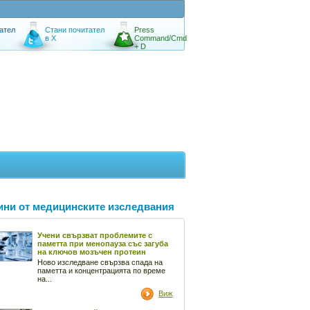
ател
Стани почитател
Press
в X
Command/Cmd
+ D
ини от медицинските изследвания
Учени свързват проблемите с
паметта при менопауза със загуба
на ключов мозъчен протеин
Ново изследване свързва спада на
паметта и концентрацията по време
на...
Виж