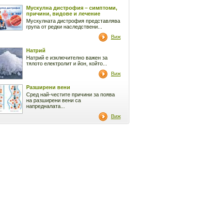
Мускулна дистрофия – симптоми,
причини, видове и лечение
Мускулната дистрофия представлява
група от редки наследствени...
Виж
Натрий
Натрий е изключително важен за
тялото електролит и йон, който...
Виж
Разширени вени
Сред най-честите причини за поява
на разширени вени са
напредналата...
Виж