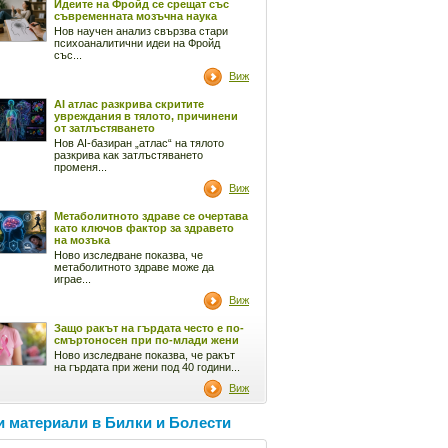
Идеите на Фройд се срещат със
съвременната мозъчна наука
Нов научен анализ свързва стари
психоаналитични идеи на Фройд
със...
Виж
AI атлас разкрива скритите
увреждания в тялото, причинени
от затлъстяването
Нов AI-базиран „атлас“ на тялото
разкрива как затлъстяването
променя...
Виж
Метаболитното здраве се очертава
като ключов фактор за здравето
на мозъка
Ново изследване показва, че
метаболитното здраве може да
играе...
Виж
Защо ракът на гърдата често е по-
смъртоносен при по-млади жени
Ново изследване показва, че ракът
на гърдата при жени под 40 години...
Виж
 материали в Билки и Болести