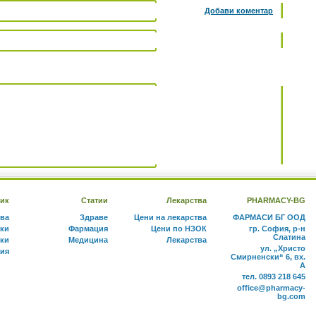
Добави коментар
ик
Статии
Лекарства
PHARMACY-BG
тва
Здраве
Цени на лекарства
ФАРМАСИ БГ ООД
ки
Фармация
Цени по НЗОК
гр. София, р-н
Слатина
ки
Медицина
Лекарства
ул. „Христо
ния
Смирненски“ 6, вх.
А
тел. 0893 218 645
office@pharmacy-
bg.com