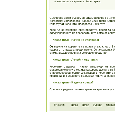
материали, свързани с Кисел трън.
С лечебна цел в съвременната медицина се използ
Berberidis) и плодовете (Baacae или Fructis Berb
използуват корените, плодовете и листата.
Коренът се изкопава през пролетта, преди да з
след узряването на плодовете, и то само от едната
Кисел трън - Начин на употреба:
От корите на корените се прави отвара, като 1 
чашка от отварата преди ядене. От алкалоида б
стимулиращо жлъчната секреция средство.
Кисел трън - Лечебни съставки:
Корените съдържат главно алкалоиди от про
съдържанието му в кората на корена достига до
с протобербериновите алкалоиди в корените са
производни. Плодовете съдържат ябълчна, винен
Кисел трън - Къде се среща?
Среща се рядко в цялата страна из храсталаци и
Етикети:
билка
билки
бъреци
диария