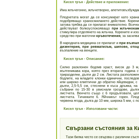
Кисел трън - Действие и приложение:
Има жлъчегонно, жлъчетворно, апетитовъзбужда
Плодчетата могат да се консумират като храна
подобряващо храносмилането действие. Коренит
затова трябва да се прилагат внимателно. Всичк
действуват болкоуспокояващо
при жлъчнокам
стимулира отделянето на жлъчка. Корените и изо
средство при маточни
кръвотечения
, за засилв
В народната медицина се прилагат и
при възпал
дизентерия, при ревматизъм, шипове, ото
възпаление на венците.
Кисел трън - Описание:
Силно разклонен бодлив храст, висок до 3 м,
жълтеникава кора, която през втората година 
триразделни, дълги до 2 см. Листата разположен
бодлите, на младите клонки единични, последов
или широко елиптични до обратно яйцевидни, с
дълги, 2,5-5,5 см, стеснени в къса дръжка, на
събрани по 15-30 в увиснали гроздове, дълг
листчета. Венчето също с 6 продълговати, це
листчета. Тичинките 6. Яйчникът горен. Пло
червена ягода, дълга до 10 мм, широка 5 мм, с п
Кисел трън - Използвани части:
Свързани състояния за К
Тази билка често се свързва с различни със