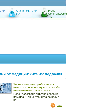
ател
Стани почитател
Press
в X
Command/Cmd
+ D
ини от медицинските изследвания
Учени свързват проблемите с
паметта при менопауза със загуба
на ключов мозъчен протеин
Ново изследване свързва спада на
паметта и концентрацията по време
на...
Виж