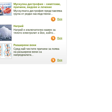
Мускулна дистрофия – симптоми,
причини, видове и лечение
Мускулната дистрофия представлява
група от редки наследствени...
Виж
Натрий
Натрий е изключително важен за
тялото електролит и йон, който...
Виж
Разширени вени
Сред най-честите причини за поява
на разширени вени са
напредналата...
Виж