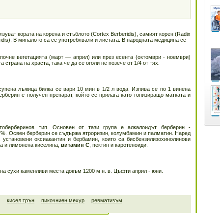
уват кората на корена и стъблото (Cortex Berberidis), самият корен (Radix
eridis). В миналото са се употребявали и листата. В народната медицина се
апочне вегетацията (март — април) или през есента (октомври - ноември)
 страна на храста, така че да се оголи не позече от 1/4 от тях.
супена лъжица билка се вари 10 мин в 1/2 л вода. Изпива се по 1 винена
ерберин е получен препарат, който се прилага като тонизиращо матката и
тоберберинов тип. Основен от тази група е алкалоидът берберин -
 7%. Освен берберин се съдържа ятроризин, колумбамин и палматин. Наред
 установени оксиакантин и бербамин, които са бисбензилизохинолинови
а и лимонена киселина,
витамин С
, пектин и каротеноиди.
 на сухи каменливи места докъм 1200 м н. в. Цъфти април - юни.
кисел трън
пикочниен мехур
ревматизъм