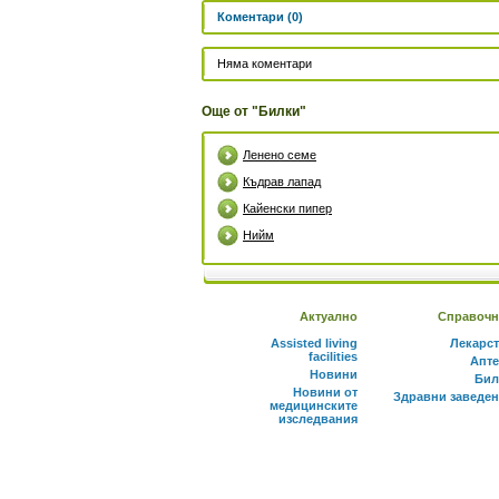
Коментари (0)
Няма коментари
Още от "Билки"
Ленено семе
Къдрав лапад
Кайенски пипер
Нийм
Актуално
Справочн
Assisted living
Лекарс
facilities
Апте
Новини
Бил
Новини от
Здравни заведе
медицинските
изследвания