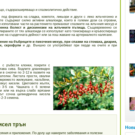
що, съдоразширяващо и спазмолитично действие.
 под формата на сладка, компоти, ликьори и други с леко жлъчегонно и
е съдържат силно активни алкалоиди, които в големи дози са отровни,
и използвани части на растението премахват спазмите на жлъчния мехур и
енна болест и дискинезии на жлъчните пътища.
Същевременно се
лираните от тях алкалоиди се използуват като тонизиращо и кръвоспиращо
ане на сърдечната дейност или за пош жаване на артериалното налягане.
ение на бъбреците и пикочния мехур, при спазми на стомаха, диария,
ци, скрофули
и др. Външно се употребяват при перде на очите и при
 с ръбести клонки, покрити с
става сива. Бодлите дланевидно
и в снопче по 2-12 в пазвите на
ателни. Листата прости, овални
 мрежесто жилкуване, назъбени,
 вкус кисели. Цветовете жълти,
и 3-5 см. Чашката с 6 зелени
ли или на върха слабо врязани
дът сочна цилиндрична кисела
о 2-3 семена.
исел трън
Нови
тояния и приложения. По-долу ще намерите заболявания и полезни