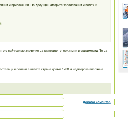
тояния и приложения. По-долу ще намерите заболявания и полезни
я
то с най-голямо значение са гликозидите, еризимин и еризимозид. Те са
расталаци и поляни в цялата страна докъм 1200 м надморска височина.
Добави коментар