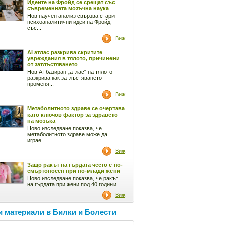
Идеите на Фройд се срещат със
съвременната мозъчна наука
Нов научен анализ свързва стари
психоаналитични идеи на Фройд
със...
Виж
AI атлас разкрива скритите
увреждания в тялото, причинени
от затлъстяването
Нов AI-базиран „атлас“ на тялото
разкрива как затлъстяването
променя...
Виж
Метаболитното здраве се очертава
като ключов фактор за здравето
на мозъка
Ново изследване показва, че
метаболитното здраве може да
играе...
Виж
Защо ракът на гърдата често е по-
смъртоносен при по-млади жени
Ново изследване показва, че ракът
на гърдата при жени под 40 години...
Виж
 материали в Билки и Болести