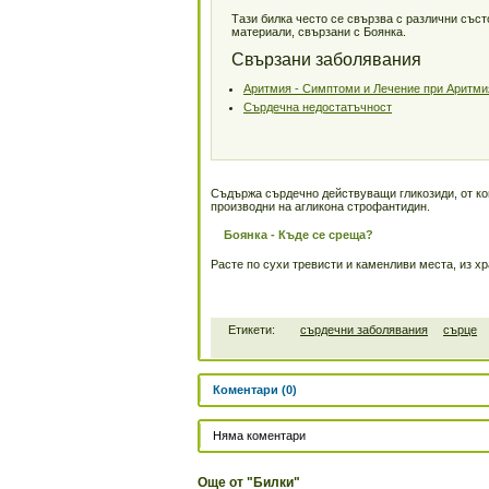
Тази билка често се свързва с различни със
материали, свързани с Боянка.
Свързани заболявания
Аритмия - Симптоми и Лечение при Аритми
Сърдечна недостатъчност
Съдържа сърдечно действуващи гликозиди, от кои
производни на агликона строфантидин.
Боянка - Къде се среща?
Расте по сухи тревисти и каменливи места, из х
Етикети:
сърдечни заболявания
сърце
Коментари (0)
Няма коментари
Още от "Билки"