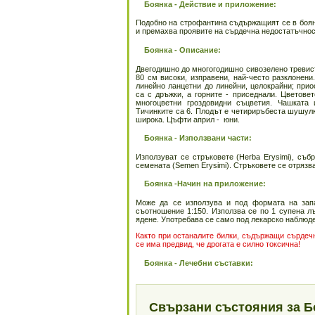
Боянка - Действие и приложение:
Подобно на строфантина съдържащият се в боян
и премахва проявите на сърдечна недостатъчност
Боянка - Описание:
Двегодишно до многогодишно сивозелено тревист
80 см високи, изправени, най-често разклонени
линейно ланцетни до линейни, целокрайни; прио
са с дръжки, а горните - приседнали. Цветовет
многоцветни гроздовидни съцветия. Чашката 
Тичинките са 6. Плодът е четириръбеста шушулка
широка. Цъфти април - юни.
Боянка - Използвани части:
Използуват се стръковете (Herba Erysimi), съб
семената (Semen Erysimi). Стръковете се отрязва
Боянка -Начин на приложение:
Може да се използува и под формата на зап
съотношение 1:150. Използва се по 1 супена лъ
ядене. Употребава се само под лекарско наблюд
Както при останалите билки, съдържащи сърдечно
се има предвид, че дрогата е силно токсична!
Боянка - Лечебни съставки:
Свързани състояния за Б