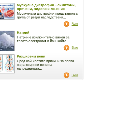
Мускулна дистрофия – симптоми,
причини, видове и лечение
Мускулната дистрофия представлява
група от редки наследствени...
Виж
Натрий
Натрий е изключително важен за
тялото електролит и йон, който...
Виж
Разширени вени
Сред най-честите причини за поява
на разширени вени са
напредналата...
Виж