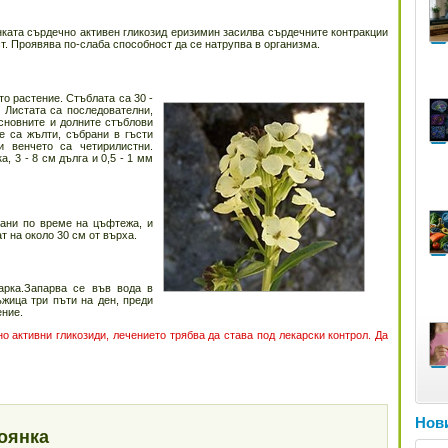
ката сърдечно активен гликозид еризимин засилва сърдечните контракции
. Проявява по-слаба способност да се натрупва в организма.
о растение. Стъблата са 30 -
. Листата са последователни,
сновните и долните стъблови
е са жълти, събрани в гъсти
и венчето са четирилистни.
, 3 - 8 см дълга и 0,5 - 1 мм
рани по време на цъфтежа, и
т на около 30 см от върха.
арка.Запарва се във вода в
жица три пъти на ден, преди
ение.
 активни гликозиди, лечението трябва да става под лекарски контрол. Да
Нови
оянка