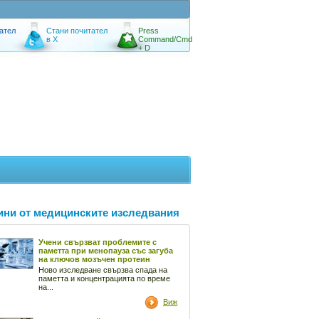
ател
Стани почитател
Press
в X
Command/Cmd
+ D
ини от медицинските изследвания
Учени свързват проблемите с
паметта при менопауза със загуба
на ключов мозъчен протеин
Ново изследване свързва спада на
паметта и концентрацията по време
на...
Виж