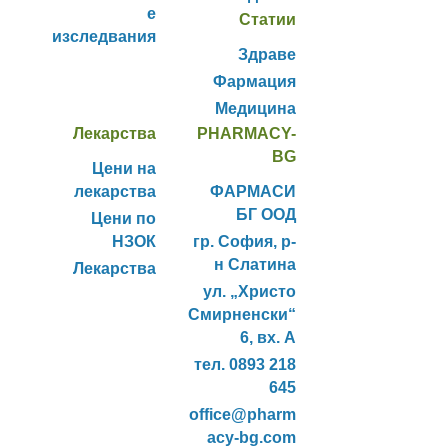
е
Статии
изследвания
Здраве
Фармация
Медицина
Лекарства
PHARMACY-
BG
Цени на
лекарства
ФАРМАСИ
БГ ООД
Цени по
НЗОК
гр. София, р-
н Слатина
Лекарства
ул. „Христо
Смирненски“
6, вх. А
тел. 0893 218
645
office@pharm
acy-bg.com