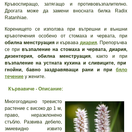
Кръвоспиращо, затягащо и противовъзпалително.
Дрогата може да замени вносната билка Radix
Ratanhiae.
Коренището се използва при вътрешни и външни
кръвотечения особено от стомаха и червата, при
обилна менструация
и кървава
диария
. Препоръчва
се при
възпаление на стомаха и червата, диария,
дизентерия, обилна менструация
, както и при
възпаление на устната кухина и сливиците, при
гнойни, бавно заздравяващи рани и при
бяло
течение
у жените.
Кървавиче - Описание:
Многогодишно тревисто
растение с високо до 1 м,
право, неразклонено
стъбло. Развива дебело,
змиевидно извито