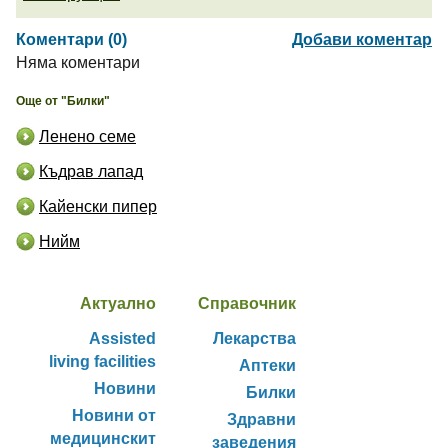
Коментари (0)
Добави коментар
Няма коментари
Още от "Билки"
Ленено семе
Къдрав лапад
Кайенски пипер
Нийм
Актуално
Справочник
Assisted
Лекарства
living facilities
Аптеки
Новини
Билки
Новини от
Здравни
медицинскит
заведения