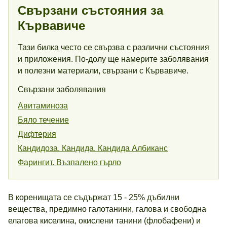
Свързани състояния за
Кървавиче
Тази билка често се свързва с различни състояния
и приложения. По-долу ще намерите заболявания
и полезни материали, свързани с Кървавиче.
Свързани заболявания
Авитаминоза
Бяло течение
Дифтерия
Кандидоза. Кандида. Кандида Албиканс
Фарингит. Възпалено гърло
В коренищата се съдържат 15 - 25% дъбилни
вещества, предимно галотанини, галова и свободна
елагова киселина, окислени танини (флобафени) и