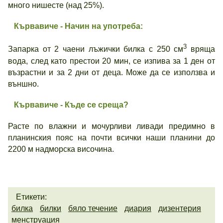
много нишесте (над 25%).
Кървавиче - Начин на употреба:
3
Запарка от 2 чаени лъжички билка с 250 см
вряща
вода, след като престои 20 мин, се изпива за 1 ден от
възрастни и за 2 дни от деца. Може да се използва и
външно.
Кървавиче - Къде се среща?
Расте по влажни и мочурливи ливади предимно в
планинския пояс на почти всички наши планини до
2200 м надморска височина.
Етикети:
билка
билки
бяло течение
диария
дизентерия
менструация