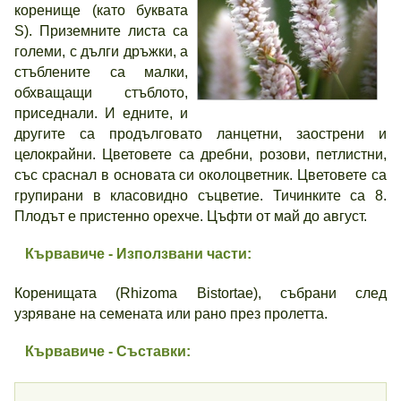
коренище (като буквата
S). Приземните листа са
големи, с дълги дръжки, а
стъблените са малки,
обхващащи стъблото,
приседнали. И едните, и
другите са продълговато ланцетни, заострени и
целокрайни. Цветовете са дребни, розови, петлистни,
със сраснал в основата си околоцветник. Цветовете са
групирани в класовидно съцветие. Тичинките са 8.
Плодът е пристенно орехче. Цъфти от май до август.
Кървавиче - Използвани части:
Коренищата (Rhizoma Bistortae), събрани след
узряване на семената или рано през пролетта.
Кървавиче - Съставки: