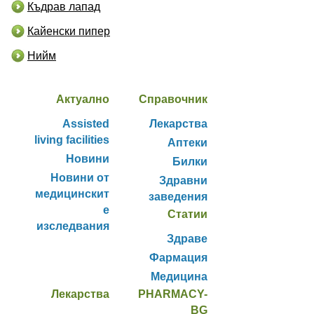
Къдрав лапад
Кайенски пипер
Нийм
Актуално
Справочник
Assisted
Лекарства
living facilities
Аптеки
Новини
Билки
Новини от
Здравни
медицинскит
заведения
е
Статии
изследвания
Здраве
Фармация
Медицина
Лекарства
PHARMACY-
BG