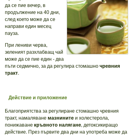
да се пие вечер, в
продължение на 40 дни,
след което може да се
направи един месец
пауза.
При лениви черва,
зеленият разхлабващ чай
може да се пие един - два
пъти седмично, за да регулира стомашно
чревния
тракт
.
Действие и приложение
Благоприятства за регулиране стомашно чревния
тракт, намаляване
мазнините
и холестерола,
понижаване
кръвното налягане
, детоксикиращо
действие. През първите два дни на употреба може да