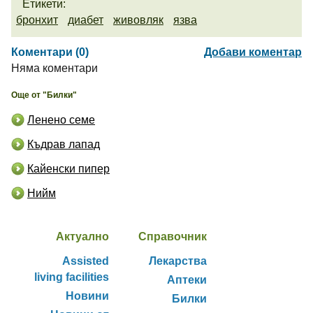
Етикети:
бронхит
диабет
живовляк
язва
Коментари (0)
Добави коментар
Няма коментари
Още от "Билки"
Ленено семе
Къдрав лапад
Кайенски пипер
Нийм
Актуално
Справочник
Assisted
Лекарства
living facilities
Аптеки
Новини
Билки