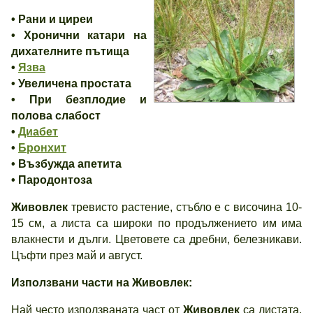
• Рани и циреи
• Хронични катари на
дихателните пътища
•
Язва
• Увеличена простата
• При безплодие и
полова слабост
•
Диабет
•
Бронхит
• Възбужда апетита
• Пародонтоза
Живовлек
тревисто растение, стъбло е с височина 10-
15 см, а листа са широки по продължението им има
влакнести и дълги. Цветовете са дребни, белезникави.
Цъфти през май и август.
Използвани части на Живовлек
:
Най често използваната част от
Живовлек
са листата,