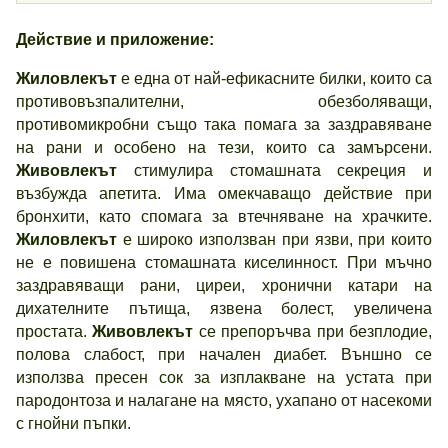
Действие и приложение
:
Жиловлекът
е една от най-ефикасните билки, които са
противовъзпалителни, обезболяващи,
противомикробни също така помага за заздравяване
на рани и особено на тези, които са замърсени.
Живовлекът
стимулира стомашната секреция и
възбужда апетита. Има омекчаващо действие при
бронхити, като спомага за втечняване на храчките.
Жиловлекът
е широко използван при язви, при които
не е повишена стомашната киселинност. При мъчно
заздравяващи рани, циреи, хронични катари на
дихателните пътища, язвена болест, увеличена
простата.
Живовлекът
се препоръчва при безплодие,
полова слабост, при начален диабет. Външно се
използва пресен сок за изплакване на устата при
пародонтоза и налагане на място, ухапано от насекоми
с гнойни пъпки.