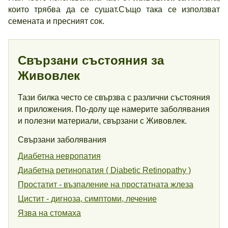
които трябва да се сушат.Също така се използват
семената и пресният сок.
Свързани състояния за
Живовлек
Тази билка често се свързва с различни състояния
и приложения. По-долу ще намерите заболявания
и полезни материали, свързани с Живовлек.
Свързани заболявания
Диабетна невропатия
Диабетна ретинопатия ( Diabetic Retinopathy )
Простатит - възпаление на простатната жлеза
Цистит - дигноза, симптоми, лечение
Язва на стомаха