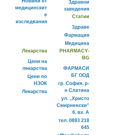
Новини от
Здравни
медицинскит
заведения
е
Статии
изследвания
Здраве
Фармация
Медицина
Лекарства
PHARMACY-
BG
Цени на
лекарства
ФАРМАСИ
БГ ООД
Цени по
НЗОК
гр. София, р-
н Слатина
Лекарства
ул. „Христо
Смирненски“
6, вх. А
тел. 0893 218
645