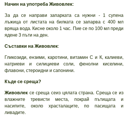
Начин на употреба Живовлек
:
За да се направи запарката са нужни - 1 супена
лъжица от листата на билката се запарва с 400 мл
вряща вода. Кисне около 1 час. Пие се по 100 мл преди
ядене 3 пъти на ден.
Съставки на Живовлек
:
Гликозиди, ензими, каротини, витамин С и К, калиеви,
натриеви и силициеви соли, фенолни киселини,
флавони, стероидни и сапонини.
Къде се среща?
Живовлек
се среща сеиз цялата страна. Среща се из
влажните тревисти места, покрай пътищата и
насипите, около храсталаците, по пасищата и
ливадите.