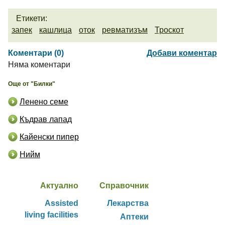
Етикети:
запек
кашлица
оток
ревматизъм
Троскот
Коментари (0)
Добави коментар
Няма коментари
Още от "Билки"
Ленено семе
Къдрав лапад
Кайенски пипер
Нийм
Актуално
Справочник
Assisted
Лекарства
living facilities
Аптеки