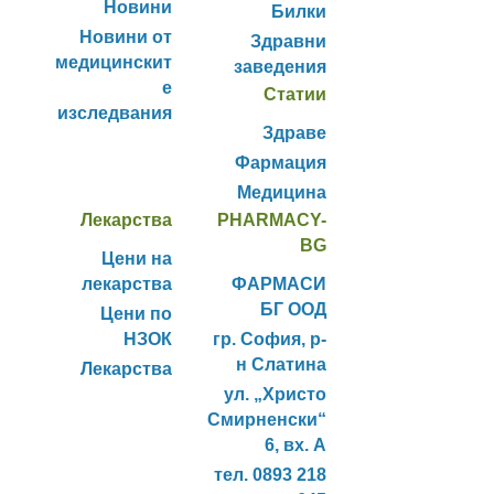
Новини
Билки
Новини от
Здравни
медицинскит
заведения
е
Статии
изследвания
Здраве
Фармация
Медицина
Лекарства
PHARMACY-
BG
Цени на
лекарства
ФАРМАСИ
БГ ООД
Цени по
НЗОК
гр. София, р-
н Слатина
Лекарства
ул. „Христо
Смирненски“
6, вх. А
тел. 0893 218