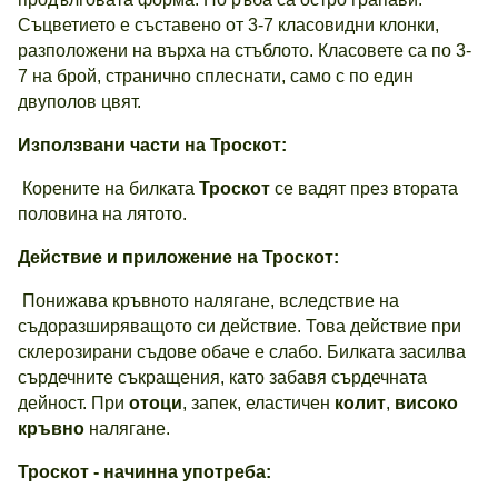
Съцветието е съставено от 3-7 класовидни клонки,
разположени на върха на стъблото. Класовете са по 3-
7 на брой, странично сплеснати, само с по един
двуполов цвят.
Използвани части на Троскот
:
Корените на билката
Троскот
се вадят през втората
половина на лятото.
Действие и приложение на Троскот
:
Понижава кръвното налягане, вследствие на
съдоразширяващото си действие. Това действие при
склерозирани съдове обаче е слабо. Билката засилва
сърдечните съкращения, като забавя сърдечната
дейност. При
отоци
, запек, еластичен
колит
,
високо
кръвно
налягане.
Троскот
- начин
на употреба
: