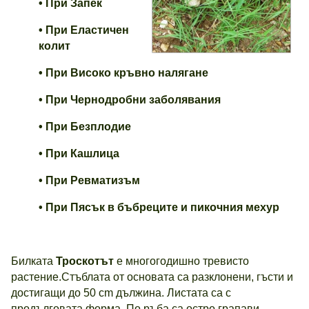
• При Запек
• При Еластичен
колит
• При Високо кръвно налягане
• При Чернодробни заболявания
• При Безплодие
• При Кашлица
• При Ревматизъм
• При
Пясък в бъбреците и пикочния мехур
Билката
Троскотът
е многогодишно тревисто
растение.Стъблата от основата са разклонени, гъсти и
достигащи до 50 cm дължина. Листата са с
продълговата форма. По ръба са остро грапави.