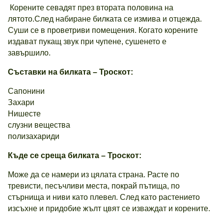
Корените севадят през втората половина на
лятото.След набиране билката се измива и отцежда.
Суши се в проветриви помещения. Когато корените
издават пукащ звук при чупене, сушенето е
завършило.
Съставки на билката – Троскот
:
Сапонини
Захари
Нишесте
слузни вещества
полизахариди
Къде се среща билката – Троскот
:
Може да се намери из цялата страна. Расте по
тревисти, песъчливи места, покрай пътища, по
стърнища и ниви като плевел. След като растението
изсъхне и придобие жълт цвят се изваждат и корените.