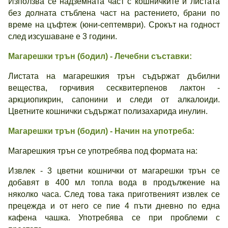
Използва се надземната част с кошничките и листата
без долната стъблена част на растението, брани по
време на цъфтеж (юни-септември). Срокът на годност
след изсушаване е 3 години.
Магарешки трън
(бодил)
- Лечебни съставки:
Листата на магарешкия трън съдържат дъбилни
вещества, горчивия сесквитерпенов лактон -
аркциопикрин, сапонини и следи от алкалоиди.
Цветните кошнички съдържат полизахарида инулин.
Магарешки трън
(бодил)
- Начин на употреба:
Магарешкия трън се употребява под формата на:
Извлек - 3 цветни кошнички от магарешки трън се
добавят в 400 мл топла вода в продължение на
няколко часа. След това така приготвеният извлек се
прецежда и от него се пие 4 пъти дневно по една
кафена чашка. Употребява се при проблеми с