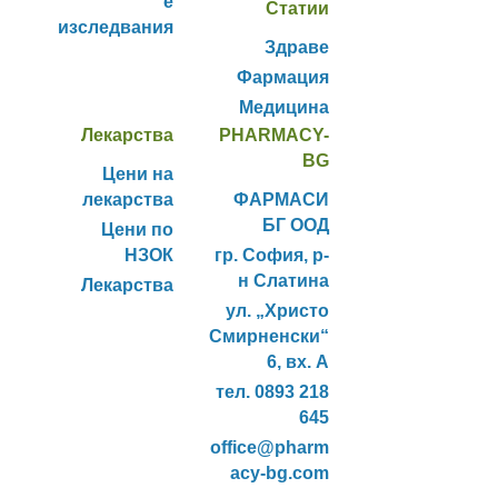
е
Статии
изследвания
Здраве
Фармация
Медицина
Лекарства
PHARMACY-
BG
Цени на
лекарства
ФАРМАСИ
БГ ООД
Цени по
НЗОК
гр. София, р-
н Слатина
Лекарства
ул. „Христо
Смирненски“
6, вх. А
тел. 0893 218
645
office@pharm
acy-bg.com