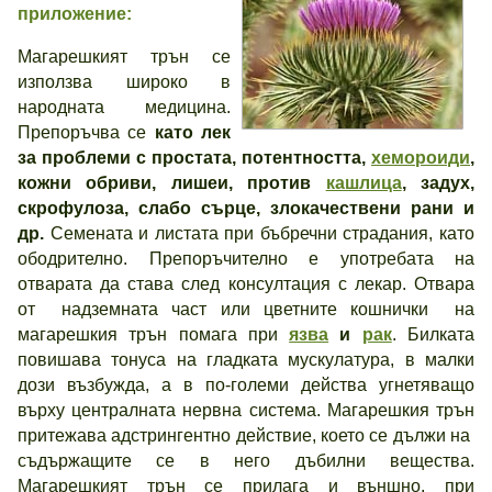
приложение:
Магарешкият трън се
използва широко в
народната медицина.
Препоръчва се
като лек
за проблеми с простата, потентността,
хемороиди
,
кожни обриви, лишеи, против
кашлица
, задух,
скрофулоза, слабо сърце, злокачествени рани и
др.
Семената и листата при бъбречни страдания, като
ободрително. Препоръчително е употребата на
отварата да става след консултация с лекар. Отвара
от надземната част или цветните кошнички на
магарешкия трън помага при
язва
и
рак
. Билката
повишава тонуса на гладката мускулатура, в малки
дози възбужда, а в по-големи действа угнетяващо
върху централната нервна система. Магарешкия трън
притежава адстрингентно действие, което се дължи на
съдържащите се в него дъбилни вещества.
Магарешкият трън се прилага и външно, при