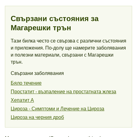
Свързани състояния за
Магарешки трън
Тази билка често се свързва с различни състояния
и приложения. По-долу ще намерите заболявания
и полезни материали, свързани с Магарешки
трън.
Свързани заболявания
Бяло течение
Простатит - възпаление на простатната жлеза
Хепатит А
Цироза - Симптоми и Лечение на Цироза
Цироза на черния дроб