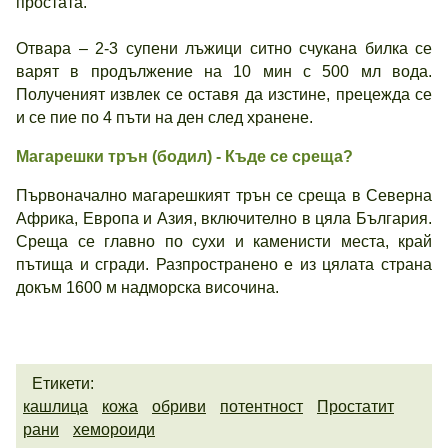
простата.
Отвара – 2-3 супени лъжици ситно счукана билка се
варят в продължение на 10 мин с 500 мл вода.
Полученият извлек се оставя да изстине, прецежда се
и се пие по 4 пъти на ден след хранене.
Магарешки трън
(бодил)
- Къде се среща?
Първоначално магарешкият трън се среща в Северна
Африка, Европа и Азия, включително в цяла България.
Среща се главно по сухи и каменисти места, край
пътища и сгради. Разпространено е из цялата страна
докъм 1600 м надморска височина.
Етикети:
кашлица
кожа
обриви
потентност
Простатит
рани
хемороиди