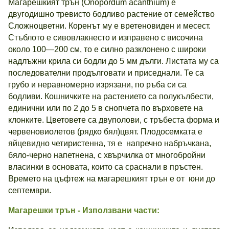
Магарешкият трън (Onopordum acanthium) е
двугодишно тревисто бодливо растение от семейство
Сложноцветни. Коренът му е вретеновиден и месест.
Стъблото е сивовлакнесто и изправено с височина
около 100—200 см, то е силно разклонено с широки
надлъжни крила си бодли до 5 мм дълги. Листата му са
последователни продълговати и приседнали. Те са
грубо и неравномерно изрязани, по ръба си са
бодливи. Кошничките на растението са полукълбести,
единични или по 2 до 5 в снопчета по върховете на
клонките. Цветовете са двуполови, с тръбеста форма и
червеновиолетов (рядко бял)цвят. Плодосемката е
яйцевидно четиристенна, тя е нaпречно набръчкана,
бяло-черно напетнена, с хвърчилка от многобройни
власинки в основата, които са сраснали в пръстен.
Времето на цъфтеж на магарешкият трън е от юни до
септември.
Магарешки трън - Използвани части: