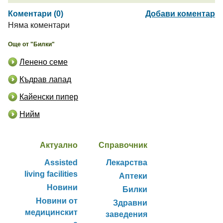
Коментари (0)
Добави коментар
Няма коментари
Още от "Билки"
Ленено семе
Къдрав лапад
Кайенски пипер
Нийм
Актуално
Справочник
Assisted
Лекарства
living facilities
Аптеки
Новини
Билки
Новини от
Здравни
медицинскит
заведения