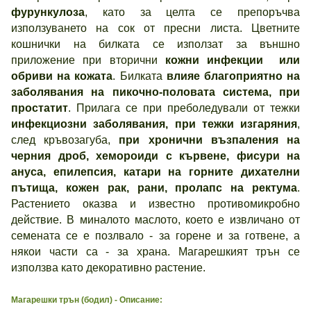
фурункулоза
, като за целта се препоръчва
използуването на сок от пресни листа. Цветните
кошнички на билката се използат за външно
приложение при вторични
кожни инфекции или
обриви на кожата
. Билката
влияе благоприятно на
заболявания на пикочно-половата система, при
простатит
. Прилага се при преболедували от тежки
инфекциозни заболявания, при тежки изгаряния
,
след кръвозагуба,
при хронични възпаления на
черния дроб, хемороиди с кървене, фисури на
ануса, епилепсия, катари на горните дихателни
пътища, кожен рак, рани, пролапс на ректума
.
Растението оказва и известно противомикробно
действие. В миналото маслото, което е извличано от
семената се е позлвало - за горене и за готвене, а
някои части са - за храна. Магарешкият трън се
използва като декоративно растение.
Магарешки трън
(бодил)
- Описание: