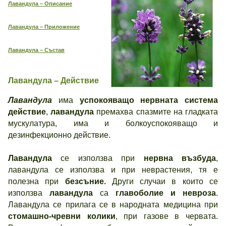
Лавандула – Описание
Лавандула – Приложение
Лавандула – Състав
Лавандула – Действие
Лавандула
има
успокояващо нервната система
действие
,
лавандула
премахва спазмите на гладката
мускулатура, има и болкоуспокояващо и
дезинфекционно действие.
Лавандула
се използва при
нервна възбуда
,
лавандула се използва и при неврастения, тя е
полезна при
безсъние.
Други случаи в които се
използва
лавандула
са
главоболие и
невроза
.
Лавандула се прилага се в народната медицина при
стомашно-чревни колики
, при газове в червата.