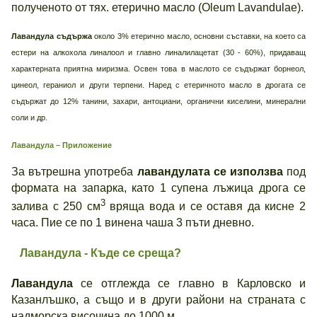
полученото от тях. етерично масло (Oleum Lavandulae).
Лавандула съдържа
около 3% етерично масло, основни съставки, на което са
естери на алкохола линалоол и главно линалилацетат (30 - 60%), придаващ
характерната приятна миризма. Освен това в маслото се съдържат борнеол,
цинеол, гераниол и други терпени. Наред с етеричното масло в дрогата се
съдържат до 12% танини, захари, антоциани, органични киселини, минерални
соли и др.
Лавандула – Приложение
За вътрешна употреба
лавандулата се използва
под
формата на запарка, като 1 супена лъжица дрога се
3
залива с 250 см
вряща вода и се оставя да кисне 2
часа. Пие се по 1 винена чаша 3 пъти дневно.
Лавандула - Къде се среща?
Лавандула
се отглежда се главно в Карловско и
Казанлъшко, а също и в други райони на страната с
надморска височина до 1000 м.