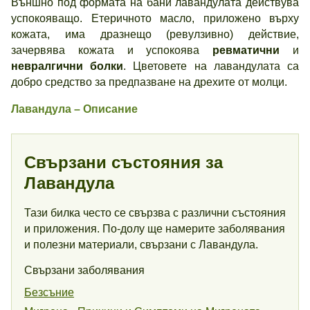
Външно под формата на бани лавандулата действува
успокояващо. Етеричното масло, приложено върху
кожата, има дразнещо (ревулзивно) действие,
зачервява кожата и успокоява
ревматични
и
невралгични болки
. Цветовете на лавандулата са
добро средство за предпазване на дрехите от молци.
Лавандула – Описание
Свързани състояния за
Лавандула
Тази билка често се свързва с различни състояния
и приложения. По-долу ще намерите заболявания
и полезни материали, свързани с Лавандула.
Свързани заболявания
Безсъние