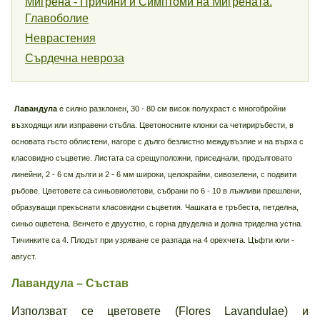
Мигрена - Причини и Симптоми на Мигрената.
Главоболие
Неврастения
Сърдечна невроза
Лавандула
е силно разклонен, 30 - 80 см висок полухраст с многобройни
възходящи или изправени стъбла. Цветоносните клонки са четириръбести, в
основата гъсто облистени, нагоре с дълго безлистно междувъзлие и на върха с
класовидно съцветие. Листата са срещуположни, приседнали, продълговато
линейни, 2 - 6 см дълги и 2 - 6 мм широки, целокрайни, сивозелени, с подвити
ръбове. Цветовете са синьовиолетови, събрани по 6 - 10 в лъжливи прешлени,
образуващи прекъснати класовидни съцветия. Чашката е тръбеста, петделна,
синьо оцветена. Венчето е двуустно, с горна двуделна и долна триделна устна.
Тичинките са 4. Плодът при узряване се разпада на 4 орехчета. Цъфти юли -
август.
Лавандула – Състав
Използват се цветовете (Flores Lavandulae) и