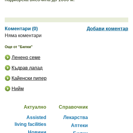
Коментари (0)
Добави коментар
Няма коментари
Още от "Билки"
Ленено семе
Къдрав лапад
Кайенски пипер
Нийм
Актуално
Справочник
Assisted
Лекарства
living facilities
Аптеки
Новини