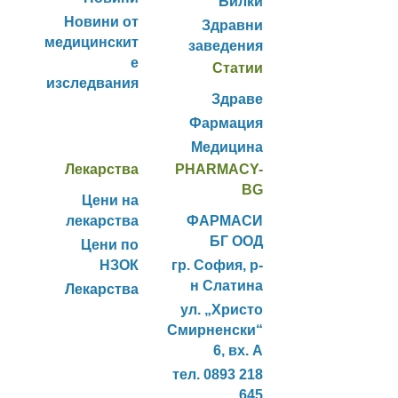
Билки
Новини от
Здравни
медицинскит
заведения
е
Статии
изследвания
Здраве
Фармация
Медицина
Лекарства
PHARMACY-
BG
Цени на
лекарства
ФАРМАСИ
БГ ООД
Цени по
НЗОК
гр. София, р-
н Слатина
Лекарства
ул. „Христо
Смирненски“
6, вх. А
тел. 0893 218
645