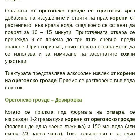
Отварата от
орегонско грозде се приготвя
, чрез
добавяне на изсушените и стрити на прах
корени
от
растението във вряла вода, след което се остават да
поврят за 10 – 15 минути. Приготвената отвара се
прецежда и се приема до три пъти дневно, преди
хранене. При псориазис, приготвената отвара може да
се използва и за измиване на засегнатите кожни
участъци.
Тинктурата представлява алкохолен извлек от
корени
на орегонско грозде
. Приема се разтворена във вода
или сок.
Орегонско грозде – Дозировка
Когато се прилага под формата на
отвара
, се
използват 1-2 грама сухи
корени от орегонско грозде
(половин до една чаена лъжичка) и 150 мл. вода (или
около 2/3 чаена чаша). Това количество е за един