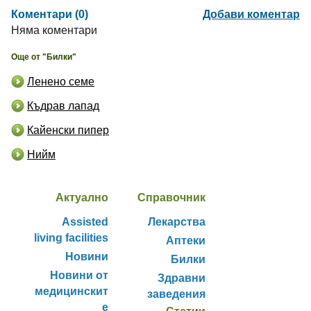
Коментари (0)
Добави коментар
Няма коментари
Още от "Билки"
Ленено семе
Къдрав лапад
Кайенски пипер
Нийм
Актуално
Справочник
Assisted
Лекарства
living facilities
Аптеки
Новини
Билки
Новини от
Здравни
медицинскит
заведения
е