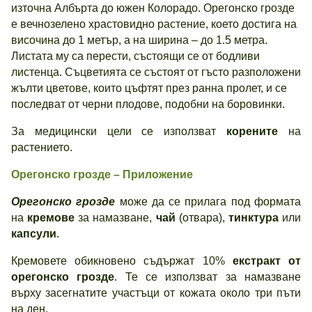
източна Албърта до южен Колорадо. Орегонско грозде
е вечнозелено храстовидно растение, което достига на
височина до 1 метър, а на ширина – до 1.5 метра.
Листата му са перести, състоящи се от бодливи
листенца. Съцветията се състоят от гъсто разположени
жълти цветове, които цъфтят през ранна пролет, и се
последват от черни плодове, подобни на боровинки.
За медицински цели се използват
корените
на
растението.
Орегонско грозде – Приложение
Орегонско грозде
може да се прилага под формата
на
кремове
за намазване,
чай
(отвара),
тинктура
или
капсули
.
Кремовете обикновено съдържат 10%
екстракт от
орегонско грозде
. Те се използват за намазване
върху засегнатите участъци от кожата около три пъти
на ден.