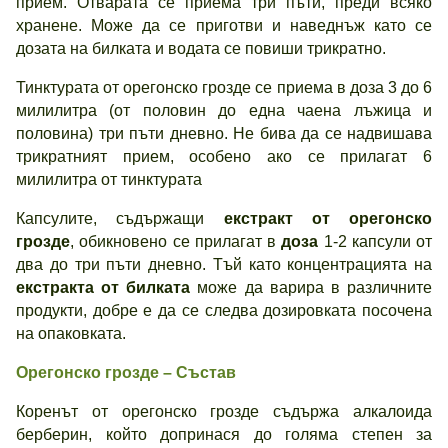
прием. Отварата се приема три пъти, преди всяко
хранене. Може да се приготви и наведнъж като се
дозата на билката и водата се повиши трикратно.
Тинктурата от орегонско грозде се приема в доза 3 до 6
милилитра (от половин до една чаена лъжица и
половина) три пъти дневно. Не бива да се надвишава
трикратният прием, особено ако се прилагат 6
милилитра от тинктурата
Капсулите, съдържащи
екстракт от орегонско
грозде
, обикновено се прилагат в
доза
1-2 капсули от
два до три пъти дневно. Тъй като концентрацията на
екстракта от билката
може да варира в различните
продукти, добре е да се следва дозировката посочена
на опаковката.
Орегонско грозде – Състав
Коренът от орегонско грозде съдържа алкалоида
берберин, който допринася до голяма степен за