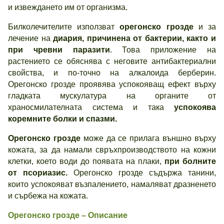
и извеждането им от организма.
Билколечителите използват
орегонско грозде
и за
лечение на
диария, причинена от бактерии, както и
при чревни паразити
. Това приложение на
растението се обяснява с неговите антибактериални
свойства, и по-точно на алкалоида берберин.
Орегонско грозде проявява успокояващ ефект върху
гладката мускулатура на органите от
храносмилателната система и така
успокоява
коремните болки и спазми.
Орегонско грозде
може да се прилага външно върху
кожата, за да намали свръхпроизводството на кожни
клетки, което води до появата на плаки,
при болните
от псориазис.
Орегонско грозде съдържа танини,
които успокояват възпалението, намаляват дразненето
и сърбежа на кожата.
Орегонско грозде – Описание