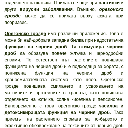
отделянето на жлъчка. Прилага се още при
настинки
и
други
вирусни заболявания
. Външно,
орегонско
грозде
може да се прилага върху кожата при
псориазис.
Орегонско грозде
има различни приложения. Това е
може би най-добрата западна
билка
при недостатъчна
функция на черния дроб
. Тя
стимулира черния
дроб
да образува повече жлъчка и чернодробни
ензими. По естествен път растението повишава
функцията на черния дроб и е подходяща за хората, с
понижена функция на черния дроб и
храносмилателната система като цяло. Орегонско
грозде повишава смилането и усвояването на
мазнините и протеините в храната, като повишава
отделянето на жлъчка, солна киселина и пепсиноген.
Едновременно с това, орегонско грозде
засилва и
детоксикиращата функция на черния дроб
. Така
приемът на растението спомага за по-бързото и
ефективно обезвреждане на токсините от черния дроб