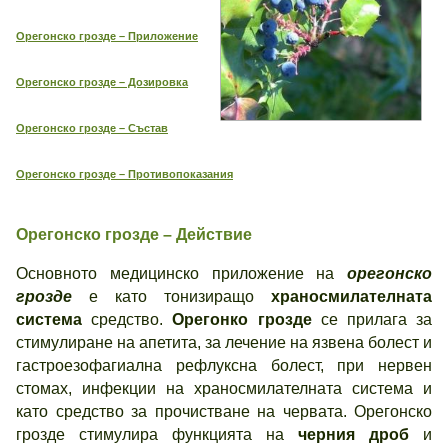
Орегонско грозде – Приложение
Орегонско грозде – Дозировка
Орегонско грозде – Състав
Орегонско грозде – Противопоказания
Орегонско грозде – Действие
Основното медицинско приложение на
орегонско
грозде
е като тонизиращо
храносмилателната
система
средство.
Орегонко грозде
се прилага за
стимулиране на апетита, за лечение на язвена болест и
гастроезофагиална рефлуксна болест, при нервен
стомах, инфекции на храносмилателната система и
като средство за прочистване на червата. Орегонско
грозде стимулира функцията на
черния дроб
и