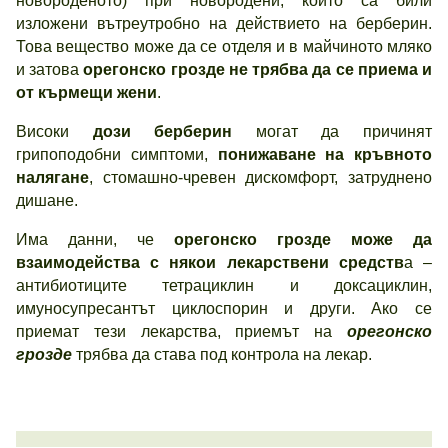
новороденото) при новородени, които са били
изложени вътреутробно на действието на берберин.
Това вещество може да се отделя и в майчиното мляко
и затова
орегонско грозде не трябва да се приема и
от кърмещи жени
.
Високи
дози берберин
могат да причинят
грипоподобни симптоми,
понижаване на кръвното
налягане
, стомашно-чревен дискомфорт, затруднено
дишане.
Има данни, че
орегонско грозде може да
взаимодейства с някои лекарствени средств
а –
антибиотиците тетрациклин и доксациклин,
имуносупресантът циклоспорин и други. Ако се
приемат тези лекарства, приемът на
орегонско
грозде
трябва да става под контрола на лекар.