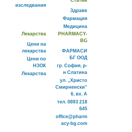
Статии
изследвания
Здраве
Фармация
Медицина
Лекарства
PHARMACY-
BG
Цени на
лекарства
ФАРМАСИ
БГ ООД
Цени по
НЗОК
гр. София, р-
н Слатина
Лекарства
ул. „Христо
Смирненски“
6, вх. А
тел. 0893 218
645
office@pharm
acy-bg.com