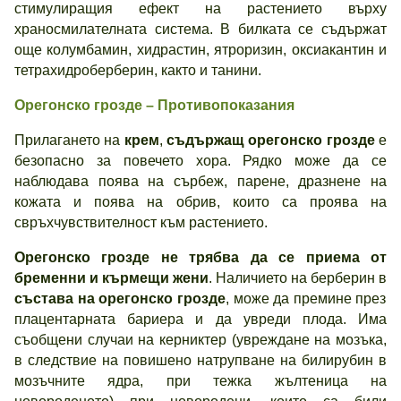
стимулиращия ефект на растението върху
храносмилателната система. В билката се съдържат
още колумбамин, хидрастин, ятроризин, оксиакантин и
тетрахидроберберин, както и танини.
Орегонско грозде – Противопоказания
Прилагането на
крем
,
съдържащ орегонско грозде
е
безопасно за повечето хора. Рядко може да се
наблюдава поява на сърбеж, парене, дразнене на
кожата и поява на обрив, които са проява на
свръхчувствителност към растението.
Орегонско грозде не трябва да се приема от
бременни и кърмещи жени
. Наличието на берберин в
състава на орегонско грозде
, може да премине през
плацентарната бариера и да увреди плода. Има
съобщени случаи на керниктер (увреждане на мозъка,
в следствие на повишено натрупване на билирубин в
мозъчните ядра, при тежка жълтеница на