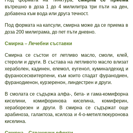
вътрешно в доза 1 до 4 милилитра три пъти на ден,
добавена към вода или друга течност.
Под формата на капсули, смирна може да се приема в
доза 200 милиграма, до пет пъти дневно.
Смирна – Лечебни съставки
Смирна се състои от летливо масло, смоли, клей,
стероли и други. В състава на летливото масло влизат
хераболен, кадинен, елемол, еугенол, куминалдехид и
фураносесквитерпени, към които спадат фуранодиен,
фуранодиенон, курзеренон, линдестрен и други.
В смолата се съдържа алфа-, бета- и гама-комифорна
киселини, комифоринова киселина, комиферин,
хераборезен и други. В смирна се съдържат още
арабиноза, галактоза, ксилоза и 4-о-метилглюкуронова
киселина.
Смирна – Странични ефекти