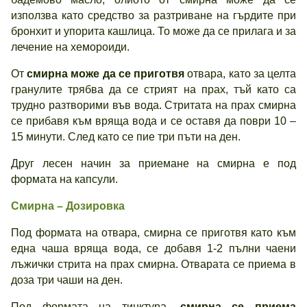
използва като средство за разтриване на гърдите при
бронхит и упорита кашлица. То може да се прилага и за
лечение на хемороиди.
От
смирна може да се приготвя
отвара, като за целта
гранулите трябва да се стрият на прах, тъй като са
трудно разтворими във вода. Стритата на прах смирна
се прибавя към вряща вода и се оставя да поври 10 –
15 минути. След като се пие три пъти на ден.
Друг лесен начин за приемане на смирна е под
формата на капсули.
Смирна – Дозировка
Под формата на отвара, смирна се приготвя като към
една чаша вряща вода, се добавя 1-2 пълни чаени
лъжички стрита на прах смирна. Отварата се приема в
доза три чаши на ден.
Под формата на тинктура,
смирна се приема