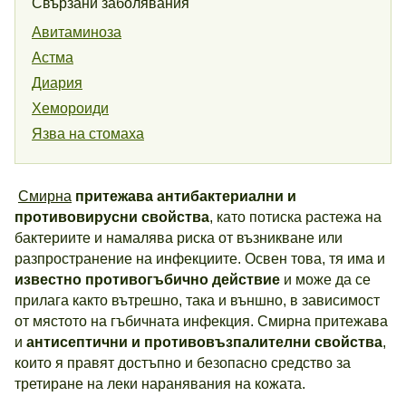
Свързани заболявания
Авитаминоза
Астма
Диария
Хемороиди
Язва на стомаха
Смирна
притежава антибактериални и
противовирусни свойства
, като потиска растежа на
бактериите и намалява риска от възникване или
разпространение на инфекциите. Освен това, тя има и
известно противогъбично действие
и може да се
прилага както вътрешно, така и външно, в зависимост
от мястото на гъбичната инфекция. Смирна притежава
и
антисептични и противовъзпалителни свойства
,
които я правят достъпно и безопасно средство за
третиране на леки наранявания на кожата.