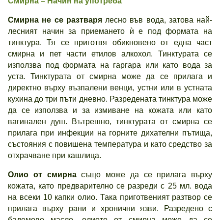
Смирна – Начин на употреба
Смирна не се разтваря
лесно във вода, затова най-
лесният начин за приемането ѝ е под формата на
тинктура. Тя се приготвя обикновено от една част
смирна и пет части етилов алкохол. Тинктурата се
използва под формата на гаргара или като вода за
уста. Тинктурата от смирна може да се прилага и
директно върху възпалени венци, устни или в устната
кухина до три пъти дневно. Разредената тинктура може
да се използва и за измиване на кожата или като
вагинален душ. Вътрешно, тинктурата от смирна се
прилага при инфекции на горните дихателни пътища,
състояния с повишена температура и като средство за
отхрачване при кашлица.
Олио от смирна
също може да се прилага върху
кожата, като предварително се разреди с 25 мл. вода
на всеки 10 капки олио. Така приготвеният разтвор се
прилага върху рани и хронични язви. Разредено с
бадемово масло, олиото от смирна може да се