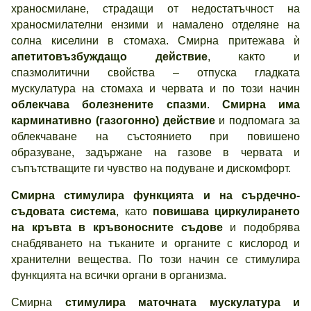
храносмилане, страдащи от недостатъчност на
храносмилателни ензими и намалено отделяне на
солна киселини в стомаха. Смирна притежава ѝ
апетитовъзбуждащо действие
, както и
спазмолитични свойства – отпуска гладката
мускулатура на стомаха и червата и по този начин
облекчава болезнените спазми
.
Смирна има
карминативно (газогонно) действие
и подпомага за
облекчаване на състоянието при повишено
образуване, задържане на газове в червата и
съпътстващите ги чувство на подуване и дискомфорт.
Смирна стимулира функцията и на сърдечно-
съдовата система
, като
повишава циркулирането
на кръвта в кръвоносните съдове
и подобрява
снабдяването на тъканите и органите с кислород и
хранителни вещества. По този начин се стимулира
функцията на всички органи в организма.
Смирна
стимулира маточната мускулатура и