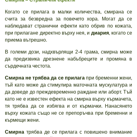
Когато се прилага в малки количества, смирана се
счита за безвредна за повечето хора. Могат да се
наблюдават странични ефекти като обрив по кожата,
при прилагане директно върху нея, и
диария
, когато се
приема вътрешно.
В големи дози, надхвърлящи 2-4 грама, смирна може
да предизвика дрезнене набъбреците и промяна в
сърдечната честота.
Смирна не трябва да се прилага
при бременни жени,
тъй като може да стимулира маточната мускулатура и
да доведе до преждевременно раждане или аборт. Тъй
като не е известен ефекта на смирна върху кърмачета,
тя трябва да се избягва и от кърмачки. Нанасянето
върху кожата също не се препоръчва при бременни и
кърмещи жени.
Смирна
трябва де се прилага с повишено внимание