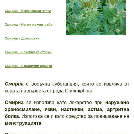
Смирна – Използвани части
Смирна – Начин на употреба
Смирна – Дозировка
Смирна – Лечебни съставки
Смирна – Странични ефекти
Смирна
е восъчна субстанция, която се извлича от
кората на дървета от рода Commiphora.
Смирна
се използва като лекарство при
нарушено
храносмилане
,
язви
,
настинки
,
астма
,
артритна
болка
. Използва се и като средство за повишаване на
менструацията
.