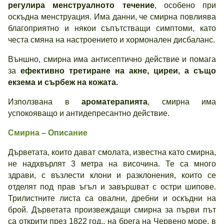
регулира менструалното течение
, особено при
оскъдна менструация. Има данни, че смирна повлиява
благоприятно и някои съпътстващи симптоми, като
честа смяна на настроението и хормонален дисбаланс.
Външно, смирна има антисептично действие и помага
за
ефективно третиране на акне, циреи, а също
екзема и сърбеж на кожата.
Използвана в
ароматерапията
, смирна има
успокояващо и антидепресантно действие.
Смирна – Описание
Дърветата, които дават смолата, известна като смирна,
не надхвърлят 3 метра на височина. Те са много
здрави, с възлести клони и разклонения, които се
отделят под прав ъгъл и завършват с остри шипове.
Трилистните листа са овални, дребни и оскъдни на
брой. Дърветата произвеждащи смирна за първи път
са открити през 1822 год., на брега на Червено море, в