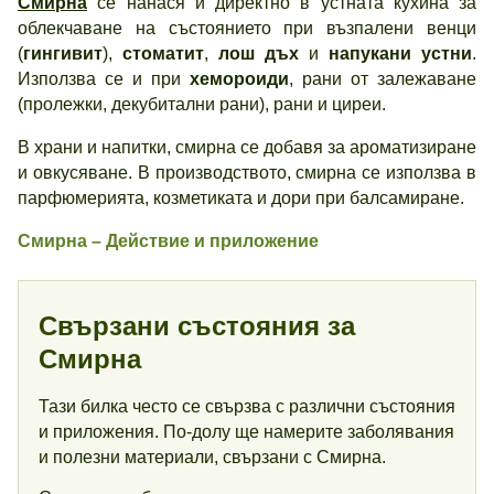
Смирна
се нанася и директно в устната кухина за
облекчаване на състоянието при възпалени венци
(
гингивит
),
стоматит
,
лош дъх
и
напукани устни
.
Използва се и при
хемороиди
, рани от залежаване
(пролежки, декубитални рани), рани и циреи.
В храни и напитки, смирна се добавя за ароматизиране
и овкусяване. В производството, смирна се използва в
парфюмерията, козметиката и дори при балсамиране.
Смирна – Действие и приложение
Свързани състояния за
Смирна
Тази билка често се свързва с различни състояния
и приложения. По-долу ще намерите заболявания
и полезни материали, свързани с Смирна.