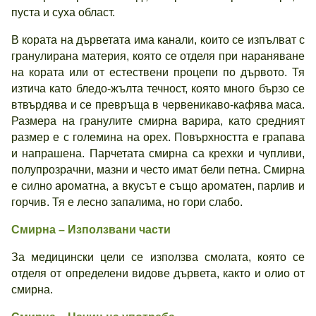
пуста и суха област.
В кората на дърветата има канали, които се изпълват с
гранулирана материя, която се отделя при нараняване
на кората или от естествени процепи по дървото. Тя
изтича като бледо-жълта течност, която много бързо се
втвърдява и се превръща в червеникаво-кафява маса.
Размера на гранулите смирна варира, като средният
размер е с големина на орех. Повърхността е грапава
и напрашена. Парчетата смирна са крехки и чупливи,
полупрозрачни, мазни и често имат бели петна. Смирна
е силно ароматна, а вкусът е също ароматен, парлив и
горчив. Тя е лесно запалима, но гори слабо.
Смирна – Използвани части
За медицински цели се използва смолата, която се
отделя от определени видове дървета, както и олио от
смирна.