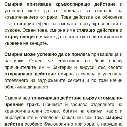
Смирна притежава
кръвоспиращо действие
и
успешно може да се прилага за спиране на
кръвотечението от рани. Това действие се обяснява
със стягащия ефект на смолата върху кръвоносните
съдове. Освен това, смирна има
стягащо действие и
върху венците
и може да се използва при гингивити и
кървене на венците.
Смирна може успешно да се прилага
при кашлица и
настинки. Освен, че ефективно се бори срещу
причинителите им – бактерии и вируси, със своето
отхрачващо действие
смирна втечнява и улеснява
отделянето на задържаните секрети и по този начин
облекчава дишането.
Смирна ива
тонизиращо действие върху стомашно-
чревния тракт
. Приемът ѝ засилва отделянето на
храносмилателни сокове, богати на ензими, както и
образуването и отделяне на жлъчен сок. Така
смирна
действа
особено благоприятно при хора, с нарушено